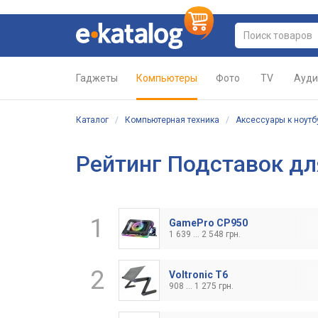
Гаджеты
Компьютеры
Фото
TV
Ауди
Каталог
/
Компьютерная техника
/
Аксессуары к ноут
Рейтинг Подставок дл
1
GamePro CP950
1 639 ... 2 548 грн.
2
Voltronic T6
908 ... 1 275 грн.