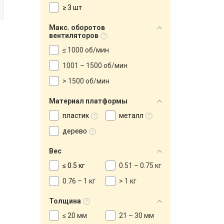
≥ 3 шт
Макс. оборотов
вентиляторов
≤ 1000 об/мин
1001 – 1500 об/мин
> 1500 об/мин
Материал платформы
пластик
металл
дерево
Вес
≤ 0.5 кг
0.51 – 0.75 кг
0.76 – 1 кг
> 1 кг
Толщина
≤ 20 мм
21 – 30 мм