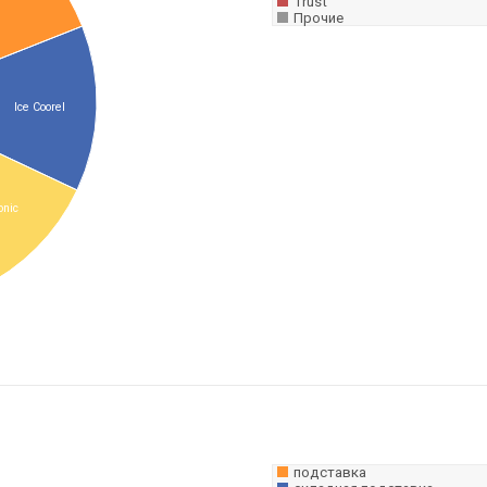
Trust
Прочие
Ice Coorel
onic
подставка