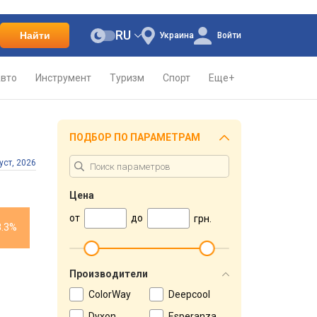
RU
Найти
Украина
Войти
вто
Инструмент
Туризм
Спорт
Еще+
ПОДБОР ПО ПАРАМЕТРАМ
уст, 2026
Цена
от
до
грн.
8.3%
Производители
ColorWay
Deepcool
Dyxon
Esperanza