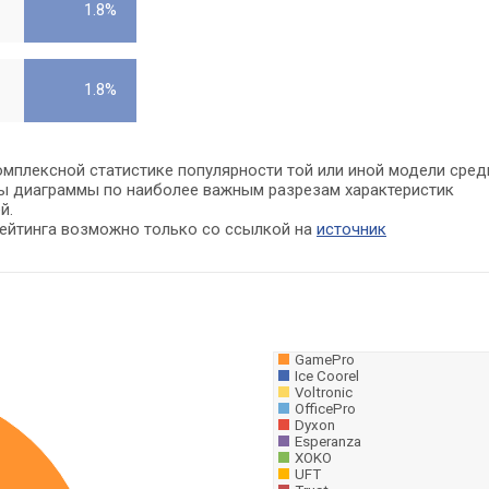
1.8%
1.8%
омплексной статистике популярности той или иной модели сред
ны диаграммы по наиболее важным разрезам характеристик
й.
рейтинга возможно только со ссылкой на
источник
GamePro
Ice Coorel
Voltronic
OfficePro
Dyxon
Esperanza
XOKO
UFT