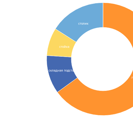
столик
стойка
складная подставка