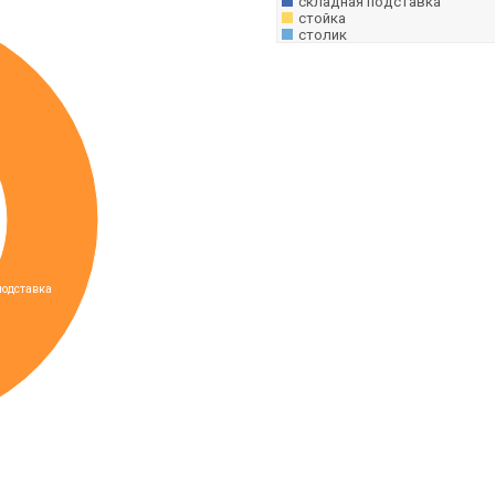
складная подставка
стойка
столик
подставка