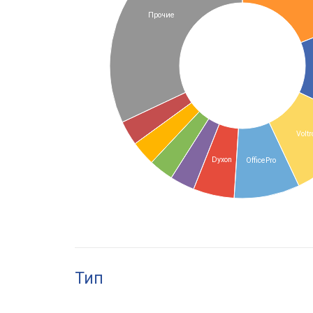
Прочие
Voltr
Dyxon
OfficePro
Тип