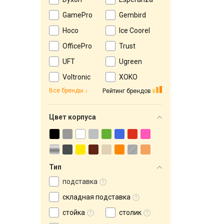
GamePro
Gembird
Hoco
Ice Coorel
OfficePro
Trust
UFT
Ugreen
Voltronic
XOKO
Все бренды
Рейтинг брендов
Цвет корпуса
Тип
подставка
складная подставка
стойка
столик