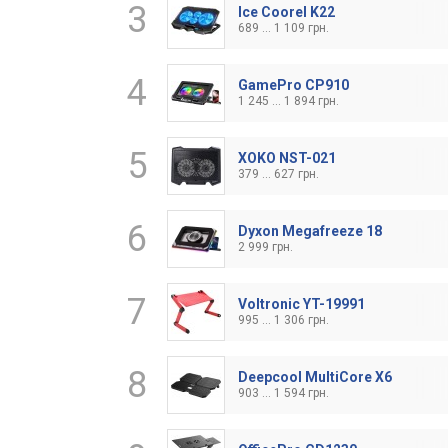
3
Ice Coorel K22
689 ... 1 109 грн.
4
GamePro CP910
1 245 ... 1 894 грн.
5
XOKO NST-021
379 ... 627 грн.
6
Dyxon Megafreeze 18
2 999 грн.
7
Voltronic YT-19991
995 ... 1 306 грн.
8
Deepcool MultiCore X6
903 ... 1 594 грн.