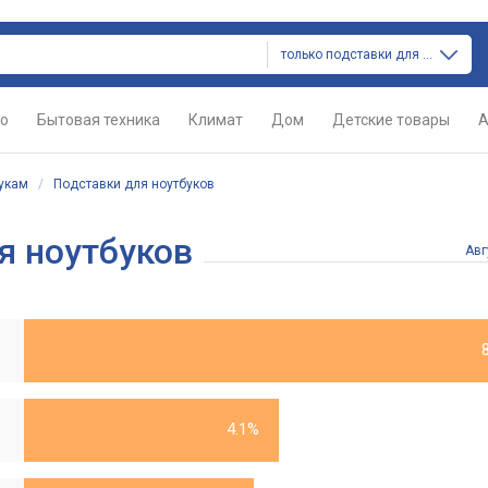
только подставки для ноутбуков
о
Бытовая техника
Климат
Дом
Детские товары
А
букам
/
Подставки для ноутбуков
я ноутбуков
Авг
4.1%