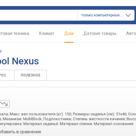
только компьютерные кресла
товая техника
Климат
Дом
Детские товары
Авт
l
ol Nexus
РОС
ПОЛЕЗНОЕ
ала; Макс. вес пользователя (кг): 150; Размеры сиденья (см): 51x46; Осн
; Механизм: MultiBlock; Подлокотники; Степень жесткости качания; Высо
Регулировка: Материал сиденья: Материал спинки: Материал основания:
обавить в сравнение