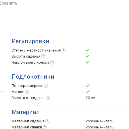
кости
сравнить
Регулировки
Степень жесткости
качания
Высота
сиденья
Наклон всего
кресла
Подлокотники
Полноразмерные
Мягкие
Высота от
сиденья
20 см
Материал
Материал
сиденья
кожзаменитель
Материал
спинки
кожзаменитель