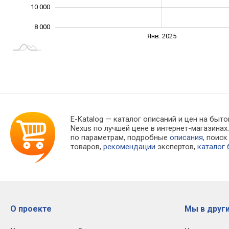
10 000
8 000
Июль
Июль
Апр.
Апр.
Окт.
Окт.
Янв. 2025
L
E-Katalog
— каталог описаний и цен на быто
Nexus по лучшей цене в интернет-магазин
по параметрам, подробные
описания
, поис
товаров,
рекомендации
экспертов,
каталог
О проекте
Мы в други