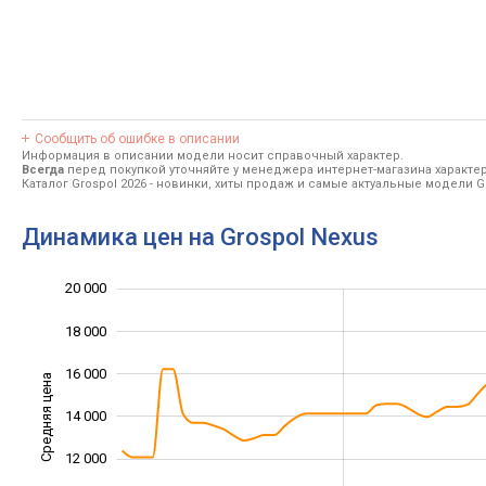
Сообщить об ошибке в описании
Информация в описании модели носит справочный характер.
Всегда
перед покупкой уточняйте у менеджера интернет-магазина характе
Каталог Grospol 2026
- новинки, хиты продаж и самые актуальные модели Gr
Динамика цен на Grospol Nexus
20 000
22 000
4 000
6 000
18 000
16 000
Средняя цена
14 000
10 000
12 000