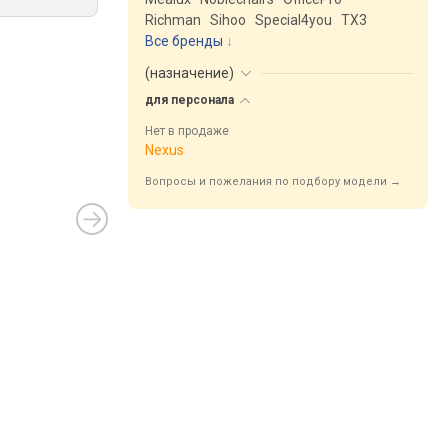
Richman
Sihoo
Special4you
ТX3
Все бренды
(
назначение
)
для
персонала
Нет в продаже
Nexus
Вопросы и пожелания по подбору модели →