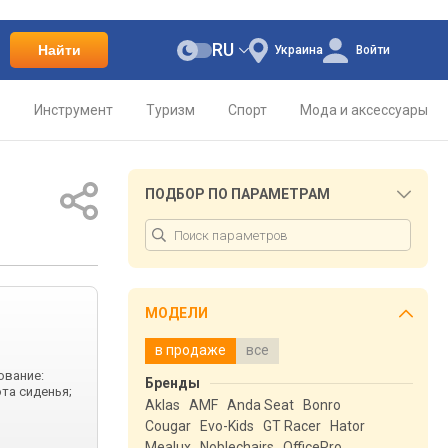
RU
Найти
Украина
Войти
о
Инструмент
Туризм
Спорт
Мода и аксессуары
ПОДБОР ПО ПАРАМЕТРАМ
МОДЕЛИ
в продаже
все
ование:
Бренды
та сиденья;
Aklas
AMF
Anda Seat
Bonro
Cougar
Evo-Kids
GT Racer
Hator
Mealux
Noblechairs
OfficePro