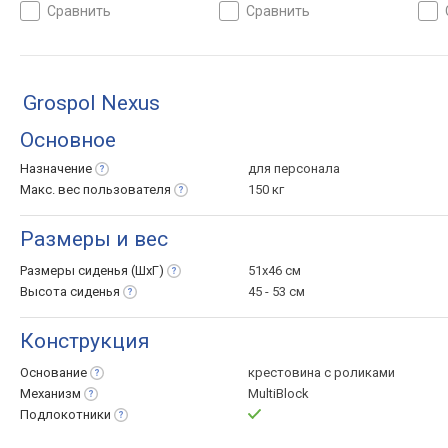
жесткости
регулировка: наклона,
жест
сравнить
сравнить
высоты, глубины,
жесткости
Grospol Nexus
Основное
Назначение
для персонала
Макс. вес
пользователя
150 кг
Размеры и вес
Размеры сиденья
(ШхГ)
51x46 см
Высота
сиденья
45 - 53 см
Конструкция
Основание
крестовина с роликами
Механизм
MultiBlock
Подлокотники