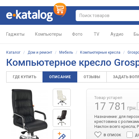
Гаджеты
Компьютеры
Фото
TV
Аудио
Бы
Каталог
/
Дом и ремонт
/
Мебель
/
Компьютерные кресла
/
Grospo
Компьютерное кресло Grosp
ГДЕ КУПИТЬ
ОПИСАНИЕ
ОТЗЫВЫ
ЗАДАТЬ ВОП
Товар устарел
17 781
грн.
Назначение: для персон
крестовина с роликами
Наклон всего кресла; 
в список
д