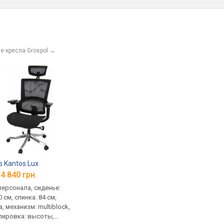
 кресла Grospol
→
s Kantos Lux
4 840 грн.
персонала, сиденье:
 см, спинка: 84 см,
, механизм: multiblock,
лировка: высоты,