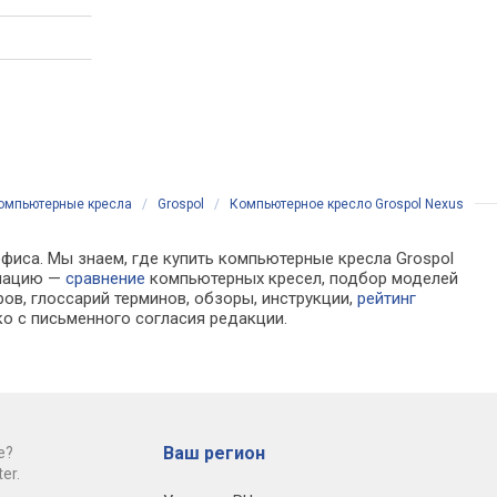
омпьютерные кресла
/
Grospol
/
Компьютерное кресло Grospol Nexus
офиса. Мы знаем, где купить компьютерные кресла Grospol
рмацию —
сравнение
компьютерных кресел, подбор моделей
ов, глоссарий терминов, обзоры, инструкции,
рейтинг
о с письменного согласия редакции.
Ваш регион
е?
er.