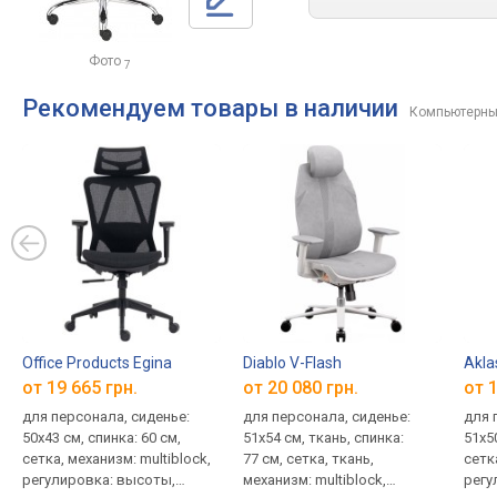
Фото
7
Рекомендуем товары в наличии
Компьютерные
Office Products Egina
Diablo V-Flash
Akla
от 19 665 грн.
от 20 080 грн.
от 1
для персонала, сиденье:
для персонала, сиденье:
для 
50x43 см, спинка: 60 см,
51x54 см, ткань, спинка:
51x50
сетка, механизм: multiblock,
77 см, сетка, ткань,
сетка
регулировка: высоты,
механизм: multiblock,
регу