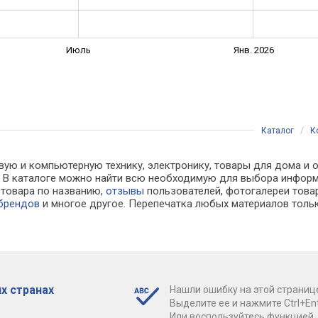
Июль
Янв. 2026
Каталог
/
К
вую и компьютерную технику, электронику, товары для дома и 
ах. В каталоге можно найти всю необходимую для выбора инфо
к товара по названию,
отзывы
пользователей, фотогалереи товар
 брендов
и многое другое. Перепечатка любых материалов тольк
х странах
Нашли ошибку на этой страниц
Выделите ее и нажмите Ctrl+Ent
Или воспользуйтесь функцией