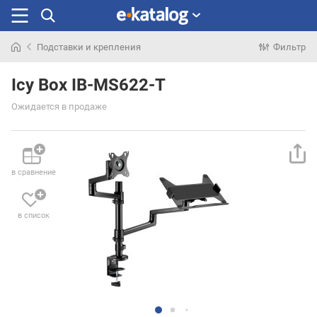
Подставки и крепления
Фильтр
Искали
раньше
Icy Box IB-MS622-T
Ожидается в продаже
в сравнение
в список