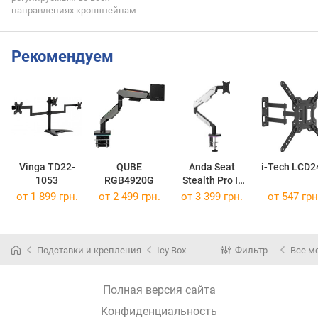
направлениях кронштейнам
Рекомендуем
Vinga TD22-
QUBE
Anda Seat
i-Tech LCD2
1053
RGB4920G
Stealth Pro II
RGB
от 1 899 грн.
от 2 499 грн.
от 3 399 грн.
от 547 грн
Подставки и крепления
Icy Box
Фильтр
Все м
Полная версия сайта
Конфиденциальность