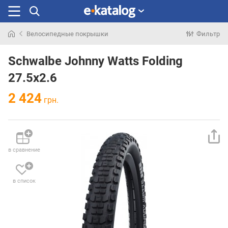
Велосипедные покрышки
Фильтр
Искали
раньше
Schwalbe Johnny Watts Folding
27.5x2.6
2 424
грн.
в сравнение
в список