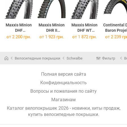
Maxxis Minion
Maxxis Minion
Maxxis Minion
Continental 
DHF
DHR II
DHF WT
Baron Proje
27.5x2.6 TB00093700
27.5x2.5 TB00551200
27.5x2.5TB85975700
27.5x2.6
от
2 200 грн.
от
1 923 грн.
от
1 872 грн.
от
2 239 гр
Велосипедные покрышки
Schwalbe
Фильтр
В
Полная версия сайта
Конфиденциальность
Вопросы и пожелания по сайту
Магазинам
Каталог велопокрышек 2026 - новинки, хиты продаж,
купить велосипедные покрышки
.