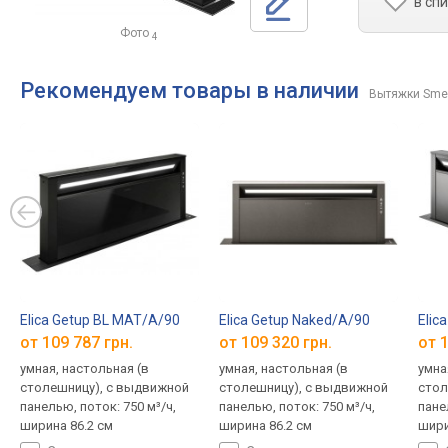
в сп
Фото
4
Рекомендуем товары в наличии
Вытяжки Sme
Elica Getup BL MAT/A/90
Elica Getup Naked/A/90
Elic
от 109 787 грн.
от 109 320 грн.
от 1
умная, настольная (в
умная, настольная (в
умна
столешницу), с выдвижной
столешницу), с выдвижной
стол
панелью, поток: 750 м³/ч,
панелью, поток: 750 м³/ч,
пане
ширина 86.2 см
ширина 86.2 см
шири