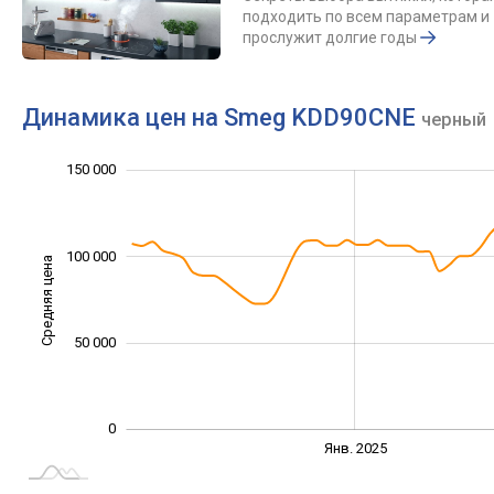
подходить по всем параметрам и
прослужит долгие годы
Динамика цен на Smeg KDD90CNE
черный
100 000
250 000
200 000
-20 000
-50 000
20 000
40 000
150 000
100 000
Средняя цена
100 000
50 000
0
Июль
Июль
Апр.
Апр.
Окт.
Окт.
Янв. 2025
L