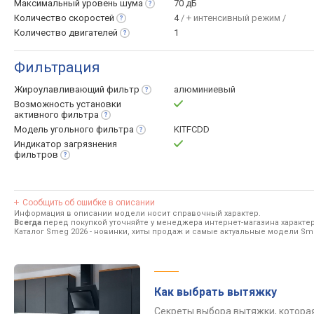
Максимальный уровень
шума
70 дБ
Количество
скоростей
4
/ + интенсивный режим /
Количество
двигателей
1
Фильтрация
Жироулавливающий
фильтр
алюминиевый
Возможность установки
активного
фильтра
Модель угольного
фильтра
KITFCDD
Индикатор загрязнения
фильтров
Сообщить об ошибке в описании
Информация в описании модели носит справочный характер.
Всегда
перед покупкой уточняйте у менеджера интернет-магазина характе
Каталог Smeg 2026
- новинки, хиты продаж и самые актуальные модели Sm
Как выбрать вытяжку
Секреты выбора вытяжки, котора