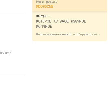
Нет в продаже
KDD90CNE
кантри
KC16POE
KC19AOE
KS89POE
KCI19POE
Вопросы и пожелания по подбору модели →
1x7 Вт /