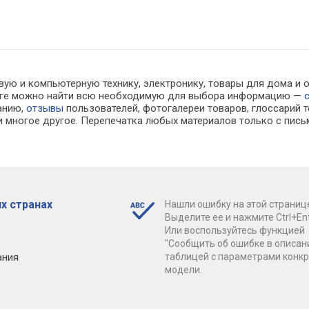
вую и компьютерную технику, электронику, товары для дома и 
алоге можно найти всю необходимую для выбора информацию —
ванию,
отзывы
пользователей, фотогалереи товаров, глоссарий т
 многое другое. Перепечатка любых материалов только с пись
х странах
Нашли ошибку на этой страниц
Выделите ее и нажмите Ctrl+Ent
Или воспользуйтесь функцией
"Сообщить об ошибке в описан
ания
таблицей с параметрами конк
модели.