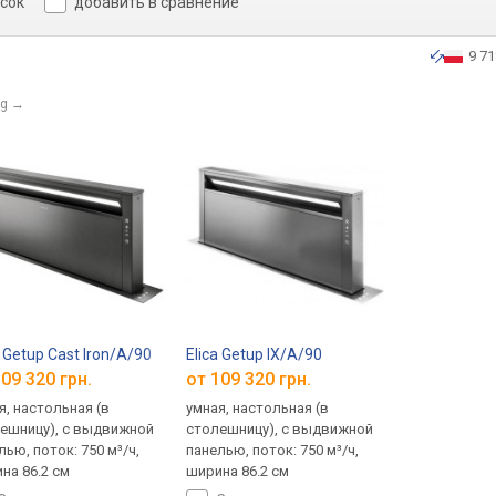
исок
добавить в сравнение
9 71
g
→
a Getup Cast Iron/A/90
Elica Getup IX/A/90
09 320 грн.
от 109 320 грн.
я, настольная (в
умная, настольная (в
ешницу), с выдвижной
столешницу), с выдвижной
лью, поток: 750 м³/ч,
панелью, поток: 750 м³/ч,
на 86.2 см
ширина 86.2 см