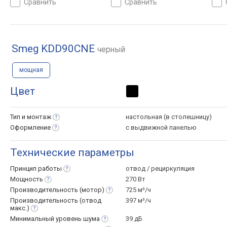
сравнить
сравнить
Smeg KDD90CNE
черный
мощная
Цвет
Тип и
монтаж
настольная (в столешницу)
Оформление
с выдвижной панелью
Технические параметры
Принцип
работы
отвод / рециркуляция
Мощность
270 Вт
Производительность
(мотор)
725 м³/ч
Производительность (отвод
397 м³/ч
макс.)
Минимальный уровень
шума
39 дБ