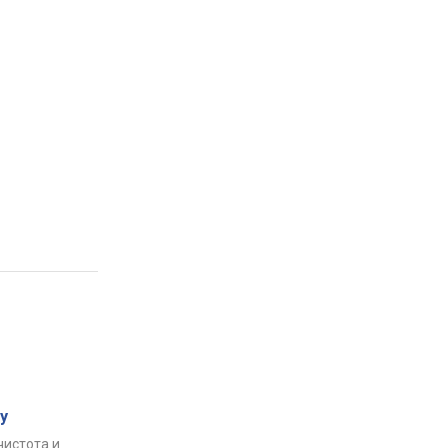
у
чистота и