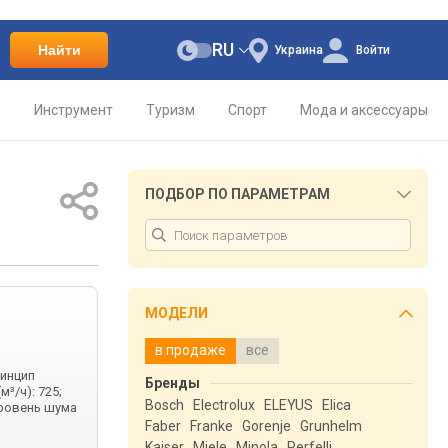
RU
Найти
Украина
Войти
о
Инструмент
Туризм
Спорт
Мода и аксессуары
ПОДБОР ПО ПАРАМЕТРАМ
МОДЕЛИ
в продаже
все
ринцип
Бренды
³/ч): 725;
Bosch
Electrolux
ELEYUS
Elica
 уровень шума
Faber
Franke
Gorenje
Grunhelm
Kaiser
Miele
Minola
Perfelli