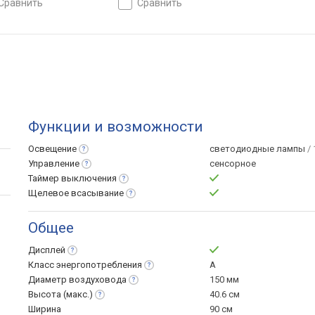
сравнить
сравнить
Функции и возможности
Освещение
светодиодные лампы
/ 
Управление
сенсорное
Таймер
выключения
Щелевое
всасывание
Общее
Дисплей
Класс
энергопотребления
A
Диаметр
воздуховода
150 мм
Высота
(макс.)
40.6 см
Ширина
90 см