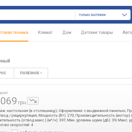
только вытяжки
товая техника
Климат
Дом
Детские товары
Авт
рный
РОС
ПОЛЕЗНОЕ
1
арел
 069
грн.
таж: настольная (в столешницу); Оформление: с выдвижной панелью; П
твод / рециркуляция; Мощность (Вт): 270; Производительность (мотор) (м
тельность (отвод макс.) (м³/ч): 397; Мин. уровень шума (дБ): 39; Макс.
Кол-во скоростей: 4