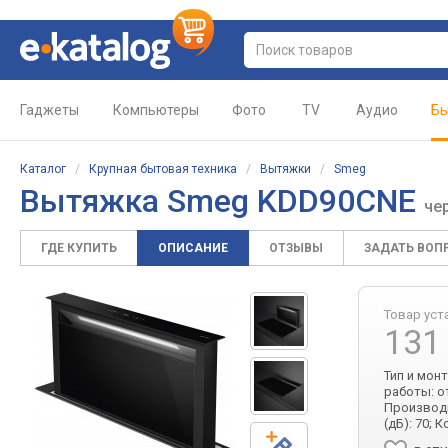
Гаджеты
Компьютеры
Фото
TV
Аудио
Бы
Каталог
/
Крупная бытовая техника
/
Вытяжки
/
Smeg
Вытяжка Smeg KDD90CNE
че
ГДЕ КУПИТЬ
ОПИСАНИЕ
ОТЗЫВЫ
ЗАДАТЬ ВОП
Товар уст
131
Тип и мон
работы: о
Производи
(дБ): 70; 