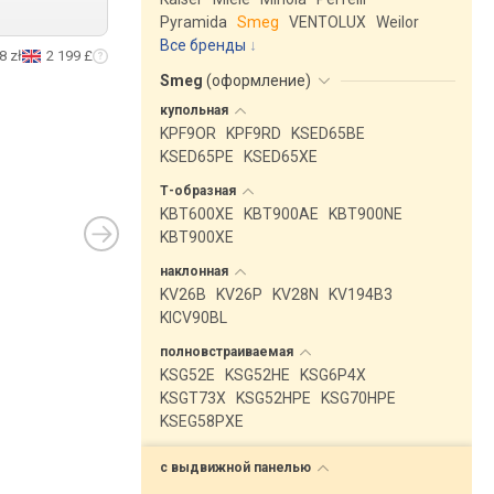
Pyramida
Smeg
VENTOLUX
Weilor
Все бренды
8 zł
2 199 £
Smeg
(
оформление
)
купольная
KPF9OR
KPF9RD
KSED65BE
KSED65PE
KSED65XE
Т-образная
KBT600XE
KBT900AE
KBT900NE
KBT900XE
наклонная
KV26B
KV26P
KV28N
KV194B3
KICV90BL
полновстраиваемая
KSG52E
KSG52HE
KSG6P4X
KSGT73X
KSG52HPE
KSG70HPE
KSEG58PXE
с выдвижной
панелью