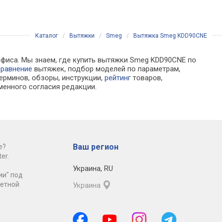
Каталог
/
Вытяжки
/
Smeg
/
Вытяжка Smeg KDD90CNE
офиса. Мы знаем, где купить вытяжки Smeg KDD90CNE по
сравнение
вытяжек, подбор моделей по параметрам,
ерминов, обзоры, инструкции,
рейтинг
товаров,
менного согласия редакции.
Ваш регион
е?
er.
Украина
,
RU
ии" под
ретной
Украина