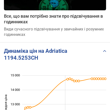
Все, що вам потрібно знати про підсвічування в
годинниках
Види сучасного підсвічування у звичайних і розумних
годинниках
Динаміка цін на Adriatica
1194.5253CH
15 000
 000
 500
 500
 500
 500
 000
 000
14 000
Середня ціна
13 000
11 000