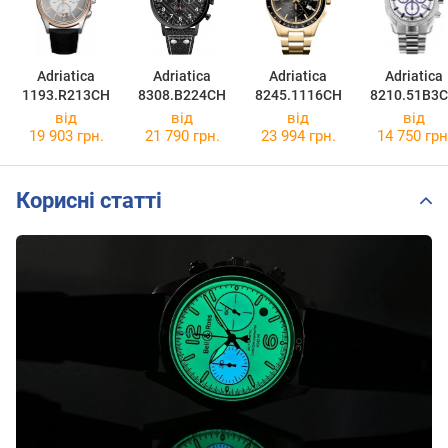
Adriatica
Adriatica
Adriatica
Adriatica
1193.R213CH
8308.B224CH
8245.1116CH
8210.51B3
від
від
від
від
19 903 грн.
21 790 грн.
23 994 грн.
14 750 грн
Корисні статті