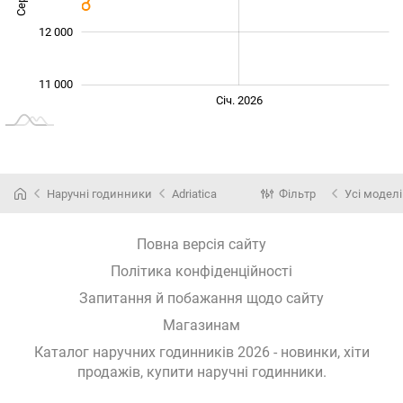
12 000
11 000
Жовт.
Лип.
Лип.
Квіт.
Січ. 2026
L
Наручні годинники
Adriatica
Фільтр
Усі моделі
Повна версія сайту
Політика конфіденційності
Запитання й побажання щодо сайту
Магазинам
Каталог наручних годинників 2026 - новинки, хіти
продажів,
купити наручні годинники
.