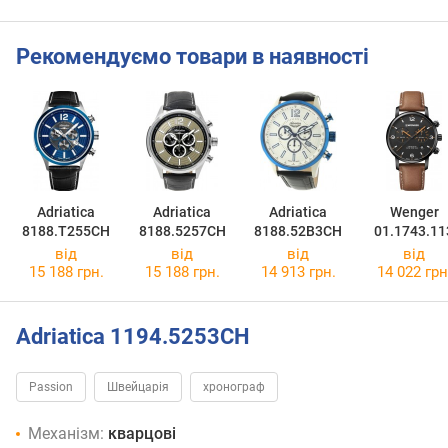
Рекомендуємо товари в наявності
Adriatica
Adriatica
Adriatica
Wenger
8188.T255CH
8188.5257CH
8188.52B3CH
01.1743.11
від
від
від
від
15 188 грн.
15 188 грн.
14 913 грн.
14 022 грн
Adriatica 1194.5253CH
Passion
Швейцарія
хронограф
Механізм:
кварцові