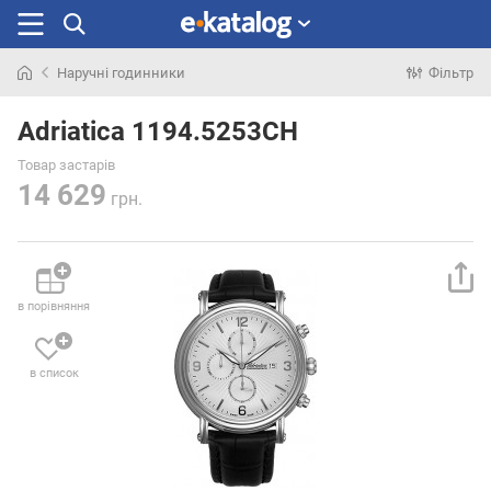
Наручні годинники
Фільтр
Шукали
раніше
Adriatica 1194.5253CH
Товар застарів
14 629
грн.
в порівняння
в список