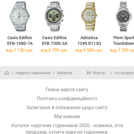
Casio Edifice
Casio Edifice
Adriatica
Plein Spor
EFB-108D-7A
EFB-730D-3A
1249.D113Q
Touchdow
PSFBA092
від 7 130 грн.
від 6 799 грн.
від 9 505 грн.
від 7 299 гр
Наручні годинники
Adriatica
Фільтр
Усі моделі
Повна версія сайту
Політика конфіденційності
Запитання й побажання щодо сайту
Магазинам
Каталог наручних годинників 2026 - новинки, хіти
продажів,
купити наручні годинники
.