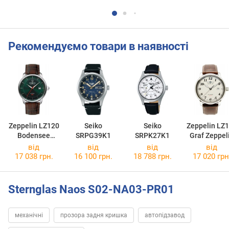
Рекомендуємо товари в наявності
Zeppelin LZ120
Seiko
Seiko
Zeppelin LZ
Bodensee
SRPG39K1
SRPK27K1
Graf Zeppel
Automatic
7656-5
від
від
від
від
8160-4
17 038 грн.
16 100 грн.
18 788 грн.
17 020 грн
Sternglas Naos S02-NA03-PR01
механічні
прозора задня кришка
автопідзавод