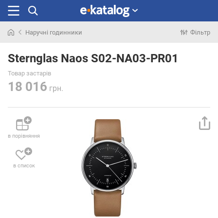
Наручні годинники
Фільтр
Шукали
раніше
Sternglas Naos S02-NA03-PR01
Товар застарів
18 016
грн.
в порівняння
в список