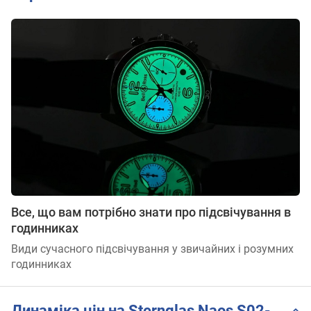
Все, що вам потрібно знати про підсвічування в
годинниках
Види сучасного підсвічування у звичайних і розумних
годинниках
Динаміка цін на Sternglas Naos S02-