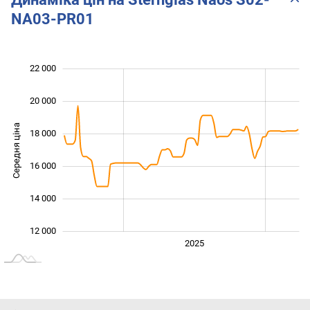
NA03-PR01
22 000
 000
 000
 000
20 000
Середня ціна
18 000
12 000
16 000
14 000
12 000
2024
2026
2027
2025
L