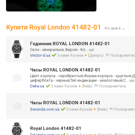
Купити Royal London 41482-01
Усі ціни 6
→
Годинник ROYAL LONDON 41482-01
Скло - мінеральне; Версія - Кл
... ще
Vector-d.ua
З нами 9 років
(Дніпро)
Поскаржити
Часы ROYAL LONDON 41482-01
Цвет корпуса - серебристый;Фор
ма корпуса - круглые;Д
циферблата - черный;Тип индикации - аналоговый;С
... ще
Deka.ua
З нами 9 років
(Київ)
Поскаржитись
Часы ROYAL LONDON 41482-01
Secunda.com.ua
З нами 8 років
(Київ)
Поскаржит
Royal London 41482-01
Taketime.com.ua
З нами 9 років
(Харків)
Поскарж