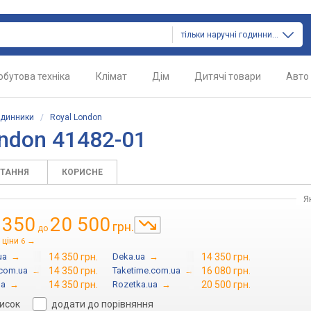
тільки наручні годинники
обутова техніка
Клімат
Дім
Дитячі товари
Авто
одинники
/
Royal London
ndon 41482-01
ИТАННЯ
КОРИСНЕ
Я
 350
20 500
грн.
до
 ціни
→
6
ua
→
14 350 грн.
Deka.ua
→
14 350 грн.
com.ua
→
14 350 грн.
Taketime.com.ua
→
16 080 грн.
ua
→
14 350 грн.
Rozetka.ua
→
20 500 грн.
писок
додати до порівняння