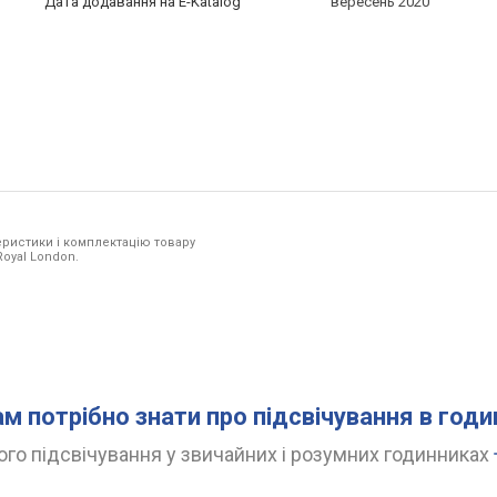
Дата додавання на E-Katalog
вересень 2020
ристики і комплектацію товару
Royal London.
ам потрібно знати про підсвічування в год
го підсвічування у звичайних і розумних годинниках