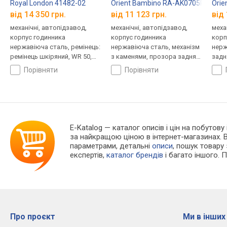
Royal London 41482-02
Orient Bambino RA-AK0705R10B
Orie
від 14 350 грн.
від 11 123 грн.
від 
механічні, автопідзавод,
механічні, автопідзавод,
меха
корпус годинника
корпус годинника
корп
нержавіюча сталь, ремінець:
нержавіюча сталь, механізм
нерж
ремінець шкіряний, WR 50,
з каменями, прозора задня
задн
Велика Британія
кришка, ремінець: ремінець
ремі
порівняти
порівняти
шкіряний, WR 30, Японія
Япон
E-Katalog
— каталог описів і цін на побутову
за найкращою ціною в інтернет-магазинах. 
параметрами, детальні
описи
, пошук товару
експертів,
каталог брендів
і багато іншого. 
Про проєкт
Ми в інших