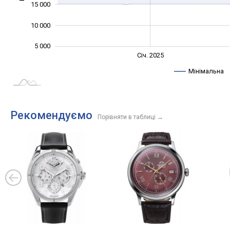
15 000
10 000
5 000
Січ. 2027
Лип.
Січ. 2025
L
Мінімальна
Рекомендуємо
Порівняти в таблиці
→