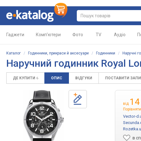
Гаджети
Комп'ютери
Фото
TV
Аудіо
П
Каталог
/
Годинники, прикраси й аксесуари
/
Годинники
/
Наручні г
Наручний годинник Royal Lo
ДЕ КУПИТИ
ОПИС
ВІДГУКИ
ПОСТАВИТИ ЗАП
6
14
від
Порівняти
Vector-d.
Secunda.
Rozetka.
в с