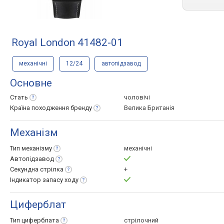
Royal London 41482-01
механічні
12/24
автопідзавод
Основне
Стать
чоловічі
Країна походження
бренду
Велика Британія
Механізм
Тип
механізму
механічні
Автопідзавод
Секундна
стрілка
+
Індикатор запасу
ходу
Циферблат
Тип
циферблата
стрілочний