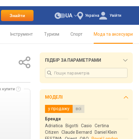
UA
Знайти
Україна
Увійти
Інструмент
Туризм
Спорт
Мода та аксесуари
ПІДБІР ЗА ПАРАМЕТРАМИ
к купити
МОДЕЛІ
у продажу
всі
Бренди
Adriatica
Bigotti
Casio
Certina
Citizen
Claude Bernard
Daniel Klein
FESTINA
Orient
Q&Q
Royal London