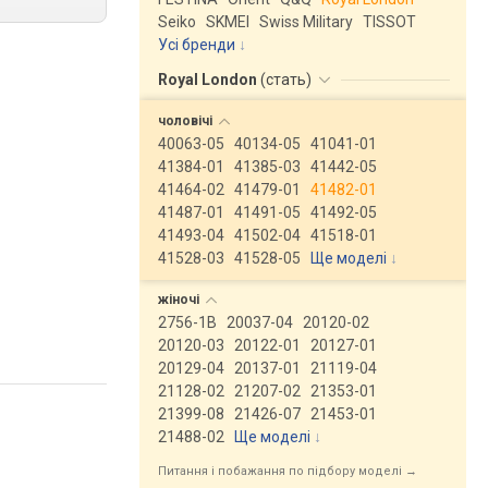
Seiko
SKMEI
Swiss Military
TISSOT
Усі бренди
Royal London
(
стать
)
чоловічі
40063-05
40134-05
41041-01
41384-01
41385-03
41442-05
41464-02
41479-01
41482-01
41487-01
41491-05
41492-05
41493-04
41502-04
41518-01
41528-03
41528-05
Ще моделі
↓
жіночі
2756-1B
20037-04
20120-02
20120-03
20122-01
20127-01
20129-04
20137-01
21119-04
21128-02
21207-02
21353-01
21399-08
21426-07
21453-01
21488-02
Ще моделі
↓
Питання і побажання по підбору моделі →