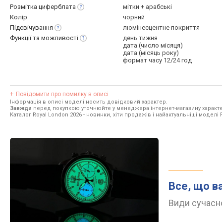
Розмітка
циферблата
мітки + арабські
Колір
чорний
Підсвічування
люмінесцентне покриття
Функції та
можливості
день тижня
дата (число місяця)
дата (місяць року)
формат часу 12/24 год
Повідомити про помилку в описі
Інформація в описі моделі носить довідковий характер.
Завжди
перед покупкою уточнюйте у менеджера інтернет-магазину характе
Каталог Royal London 2026
- новинки, хіти продажів і найактуальніші моделі 
Все, що в
Види сучасно