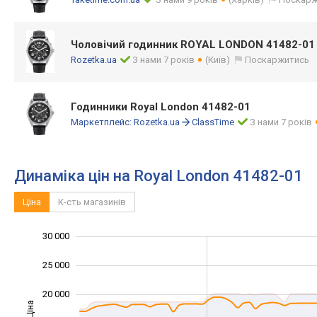
Чоловічий годинник ROYAL LONDON 41482-01
Rozetka.ua
З нами 7 років
(Київ)
Поскаржитись
Годинники Royal London 41482-01
Маркетплейс:
Rozetka.ua
ClassTime
З нами 7 років
Динаміка цін на Royal London 41482-01
Ціна
К-сть магазинів
30 000
35 000
-5 000
0
25 000
20 000
Ціна
10 000