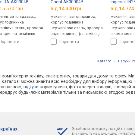
nt RA-AK0304B
Orient AK00004B
Ingersoll IN
15 570 грн.
від 14 300 грн.
від 14 724 
нічні, автопідзавод,
механічні, автопідзавод,
механічні, а
ус годинника
корпус годинника
корпус годи
авіюча сталь, прозора
нержавіюча сталь, прозора
нержавіюча с
я кришка, ремінець:
задня кришка, фази місяця,
з каменями, 
нець шкіряний, WR 50,
ремінець: ремінець
кришка, ремі
порівняти
порівняти
порівн
ія
шкіряний, WR 30, Японія
шкіряний, WR
Каталог
/
Наручні 
 і комп'ютерну техніку, електроніку, товари для дому та офісу. 
В каталозі можна знайти всю необхідну для вибору інформацію
 за назвою,
відгуки
користувачів, фотогалереї товарів, глосарій те
Передрук будь-яких матеріалів тільки за письмовою згодою реда
 країнах
Знайшли помилку на цій сторінц
Виділіть її та натисніть Ctrl+Ente