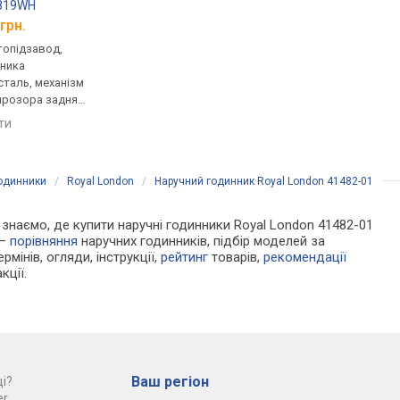
2819WH
Orient ET0T002B
Orient ET0P001W
грн.
від 14 450 грн.
від 14 575 грн.
втопідзавод,
механічні, автопідзавод,
механічні, автопідза
нника
корпус годинника
корпус годинника
таль, механізм
нержавіюча сталь, ремінець:
нержавіюча сталь, р
прозора задня
ремінець шкіряний, WR 50,
ремінець шкіряний, W
нець: ремінець
Японія
Японія
яти
порівняти
порівняти
 30, США
годинники
/
Royal London
/
Наручний годинник Royal London 41482-01
Ми знаємо, де купити наручні годинники Royal London 41482-01
 —
порівняння
наручних годинників, підбір моделей за
рмінів, огляди, інструкції,
рейтинг
товарів,
рекомендації
кції.
Ваш регіон
і?
r.