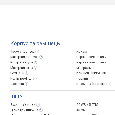
Корпус та ремінець
Форма
корпуса
кругла
Матеріал
корпуса
нержавіюча сталь
Колір
корпуса
нержавіюча сталь
Матеріал
скла
мінеральне
Ремінець
ремінець шкіряний
Колір
ремінця
чорний
Застібка
класична (з пряжкою)
Інше
Захист від
води
50 WR / 5 ATM
Діаметр /
ширина
43 мм