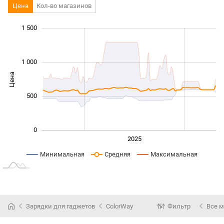
Цена
Кол-во магазинов
 000
 000
-400
-200
-500
200
400
1 500
1 000
Цена
1 000
500
0
2024
2026
2027
2025
L
Минимальная
Средняя
Максимальная
Зарядки для гаджетов
ColorWay
Фильтр
Все 