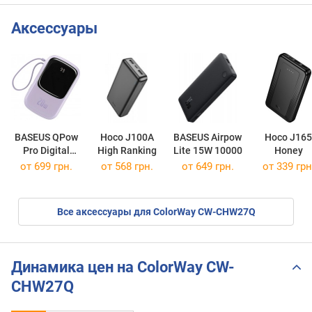
Аксессуары
BASEUS QPow
Hoco J100A
BASEUS Airpow
Hoco J165
Pro Digital
High Ranking
Lite 15W 10000
Honey
Display
от 699 грн.
от 568 грн.
от 649 грн.
от 339 грн
Lightning 20W
20000
Все аксессуары для ColorWay CW-CHW27Q
Динамика цен на ColorWay CW-
CHW27Q