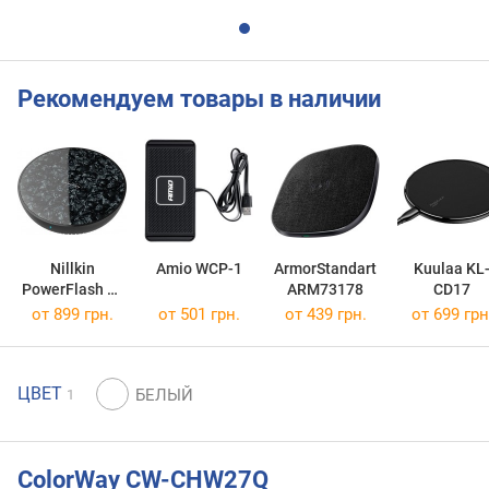
Рекомендуем товары в наличии
Nillkin
Amio WCP-1
ArmorStandart
Kuulaa KL
PowerFlash Qi
ARM73178
CD17
Wireless
от 899 грн.
от 501 грн.
от 439 грн.
от 699 грн
Charger
ЦВЕТ
1
ColorWay CW-CHW27Q