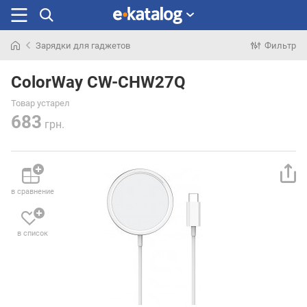
Зарядки для гаджетов
Фильтр
Искали
раньше
ColorWay CW-CHW27Q
Товар устарел
683
грн.
в сравнение
в список