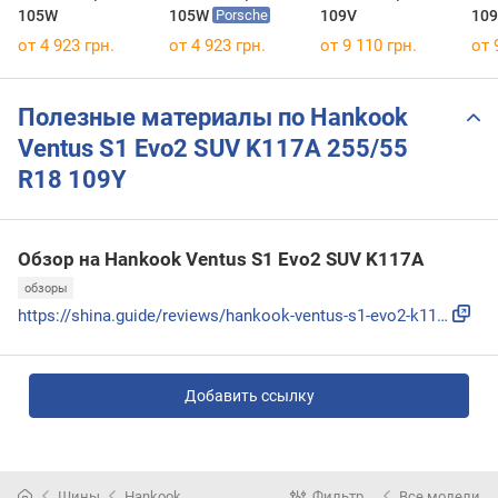
105W
105W
109V
109
Porsche
от 4 923 грн.
от 4 923 грн.
от 9 110 грн.
от 
Полезные материалы по Hankook
Ventus S1 Evo2 SUV K117A 255/55
R18 109Y
Обзор на Hankook Ventus S1 Evo2 SUV K117A
обзоры
https://shina.guide/reviews/hankook-ventus-s1-evo2-k117/
Добавить ссылку
Шины
Hankook
Фильтр
Все модели