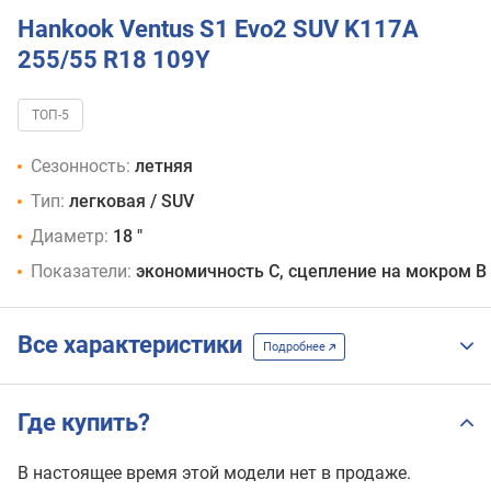
255/55
Hankook Ventus S1 Evo2 SUV K117A
R18
255/55 R18 109Y
105
V
255/55
ТОП-5
R18
105
Сезонность:
летняя
W
Тип:
легковая / SUV
255/55
R18
Диаметр:
18 "
105
Показатели:
экономичность C, сцепление на мокром B
W
Porsche
255/55
Все характеристики
R18
Подробнее
109
V
255/55
Где купить?
R18
109
В настоящее время этой модели нет в продаже.
V