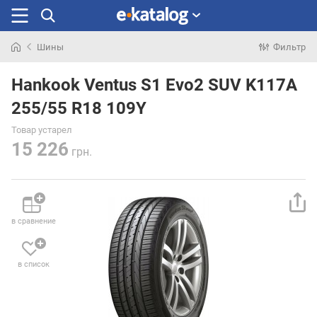
Шины
Фильтр
Искали
раньше
Hankook Ventus S1 Evo2 SUV K117A
255/55 R18 109Y
Товар устарел
15 226
грн.
в сравнение
в список