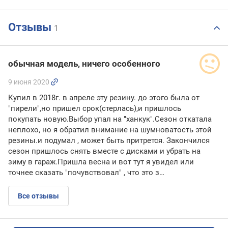
BMW/Mini
255/55
Отзывы
1
R18
109
V
RunFlat
обычная модель, ничего особенного
255/55
R18
9 июня 2020
109
Купил в 2018г. в апреле эту резину. до этого была от
W
"пирели",но пришел срок(стерлась),и пришлось
покупать новую.Выбор упал на "ханкук".Сезон откатала
неплохо, но я обратил внимание на шумноватость этой
резины.и подумал , может быть притрется. Закончился
сезон пришлось снять вместе с дисками и убрать на
зиму в гараж.Пришла весна и вот тут я увидел или
точнее сказать "почувствовал" , что это з…
Все отзывы