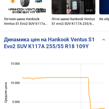
Летняя шина Hankook
Літні шини Hankook Ventus
Як об
Ventus S1 Evo2 SUV k117a
S1 evo2 SUV K117A 235/65
на 4 точки. Шины и диски
R17 104V
4точки - Wheels & Tyres
Динамика цен на Hankook Ventus S1
Evo2 SUV K117A 255/55 R18 109Y
 000
 000
 000
 000
 000
 000
 000
15 000
10 000
Средняя цена
10 000
5 000