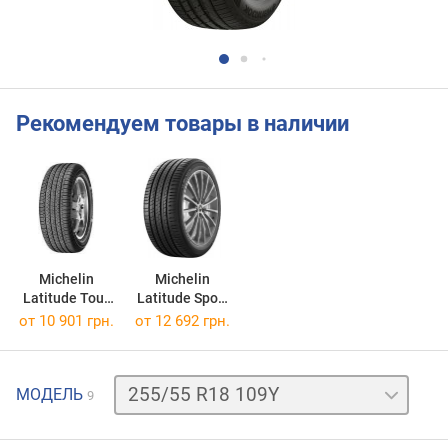
Рекомендуем товары в наличии
Michelin
Michelin
Latitude Tour
Latitude Sport
HP
3
от
10 901 грн.
от
12 692 грн.
255/55 R18 105V
255/55 R18 105W
255/55
МОДЕЛЬ
9
R18
105
R