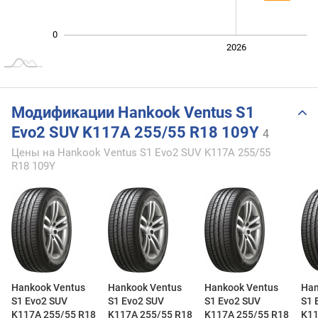
0
2024
2025
2028
2026
L
Модификации Hankook Ventus S1
Evo2 SUV K117A 255/55 R18 109Y
4
Цены на Hankook Ventus S1 Evo2 SUV K117A 255/55
R18 109Y
Hankook Ventus
Hankook Ventus
Hankook Ventus
Han
S1 Evo2 SUV
S1 Evo2 SUV
S1 Evo2 SUV
S1 
K117A 255/55 R18
K117A 255/55 R18
K117A 255/55 R18
K11