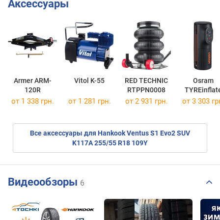
Аксессуары
Armer ARM-
Vitol K-55
RED TECHNIC
Osram
120R
RTPPN0008
TYREinflat
2000 OTIR20
от 1 338 грн.
от 1 281 грн.
от 2 931 грн.
от 3 303 гр
Все аксессуары для Hankook Ventus S1 Evo2 SUV
K117A 255/55 R18 109Y
Видеообзоры
6