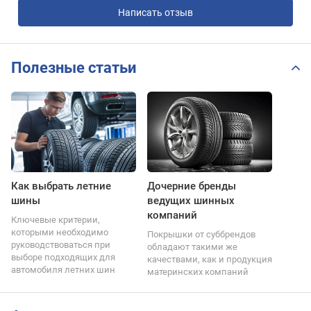
Написать отзыв
Полезные статьи
Как выбрать летние
Дочерние бренды
шины
ведущих шинных
компаний
Ключевые критерии,
которыми необходимо
Покрышки от суббрендов
руководствоваться при
обладают такими же
выборе подходящих для
качествами, как и продукция
автомобиля летних шин
материнских компаний