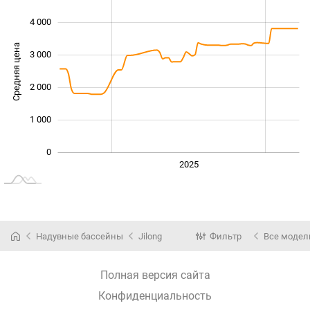
4 000
Средняя цена
3 000
1 000
2 000
1 000
0
2024
2026
2027
2025
L
Надувные бассейны
Jilong
Фильтр
Все модел
Полная версия сайта
Конфиденциальность