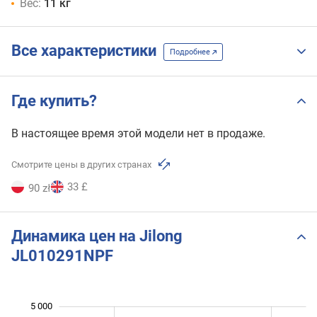
Вес:
11 кг
Все характеристики
Подробнее
Где купить?
В настоящее время этой модели нет в продаже.
Смотрите цены в других странах
33 £
90 zł
Динамика цен на Jilong
JL010291NPF
5 000
 000
 000
 000