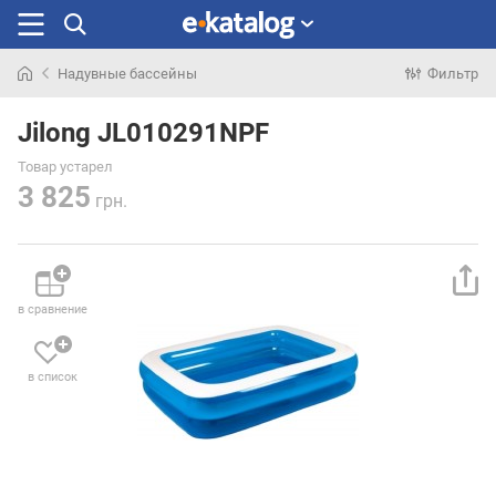
Надувные бассейны
Фильтр
Искали
раньше
Jilong JL010291NPF
Товар устарел
3 825
грн.
в сравнение
в список