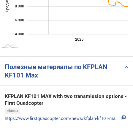
8 000
6 000
4 000
2024
2026
2027
2025
L
Полезные материалы по KFPLAN
KF101 Max
KFPLAN KF101 MAX with two transmission options -
First Quadcopter
обзоры
https://www.firstquadcopter.com/news/kfplan-kf101-max-with-...