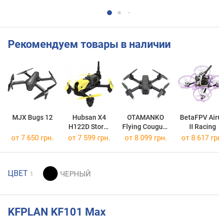
Рекомендуем товары в наличии
MJX Bugs 12
Hubsan X4
OTAMANKO
BetaFPV Air
H122D Storm
Flying Couguar
II Racing
Standard
Black
от 7 650 грн.
от 7 599 грн.
от 8 099 грн.
от 8 617 гр
ЦВЕТ
1
KFPLAN KF101 Max