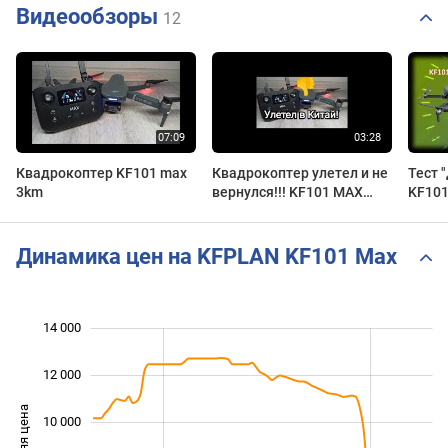
Видеообзоры
12
Квадрокоптер KF101 max
Квадрокоптер улетел и не
Тест 
3km
вернулся!!! KF101 MAX
KF101
3KM
Динамика цен на KFPLAN KF101 Max
14 000
 000
 000
0
12 000
Средняя цена
10 000
10 000