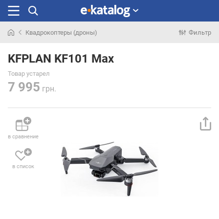
Квадрокоптеры (дроны)
Фильтр
Искали
раньше
KFPLAN KF101 Max
Товар устарел
7 995
грн.
в сравнение
в список