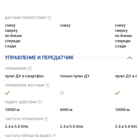
ДАТЧИКИ
ПРЕПЯТСТВИЙ
снизу
снизу
снизу
сверху
сверху
по бокам
по бокам
спереди
спереди
сзади
сзади
УПРАВЛЕНИЕ И ПЕРЕДАТЧИК
УПРАВЛЕНИЕ
пульт ДУ и смартфон
только пульт ДУ
пульт ДУ и
УПРАВЛЕНИЕ
ЖЕСТАМИ
РАДИУС
ДЕЙСТВИЯ
10000 м
6000 м
10000 м
ЧАСТОТА
УПРАВЛЕНИЯ
2.4 и 5.8 GHz
2.4 и 5.8 GHz
2.4 и 5.8 GH
ЧАСТОТА ПЕРЕДАЧИ
ВИДЕО