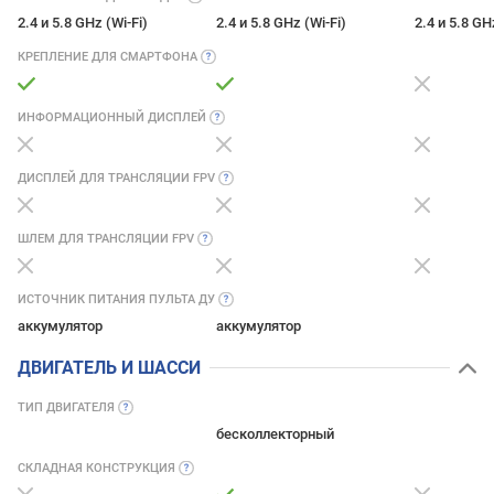
2.4 и 5.8 GHz (Wi-Fi)
2.4 и 5.8 GHz (Wi-Fi)
2.4 и 5.8 GH
КРЕПЛЕНИЕ ДЛЯ
СМАРТФОНА
ИНФОРМАЦИОННЫЙ
ДИСПЛЕЙ
ДИСПЛЕЙ ДЛЯ ТРАНСЛЯЦИИ
FPV
ШЛЕМ ДЛЯ ТРАНСЛЯЦИИ
FPV
ИСТОЧНИК ПИТАНИЯ ПУЛЬТА
ДУ
аккумулятор
аккумулятор
ДВИГАТЕЛЬ И ШАССИ
ТИП
ДВИГАТЕЛЯ
бесколлекторный
СКЛАДНАЯ
КОНСТРУКЦИЯ