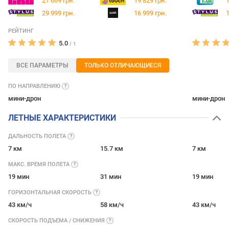
21 669 грн.
19 829 грн.
1
29 999 грн.
16 999 грн.
1
РЕЙТИНГ
5.0
/
1
ВСЕ ПАРАМЕТРЫ
ТОЛЬКО ОТЛИЧАЮЩИЕСЯ
ПО
НАПРАВЛЕНИЮ
мини-дрон
мини-дрон
ЛЕТНЫЕ ХАРАКТЕРИСТИКИ
ДАЛЬНОСТЬ
ПОЛЕТА
7 км
15.7 км
7 км
МАКС. ВРЕМЯ
ПОЛЕТА
19 мин
31 мин
19 мин
ГОРИЗОНТАЛЬНАЯ
СКОРОСТЬ
43 км/ч
58 км/ч
43 км/ч
СКОРОСТЬ ПОДЪЕМА /
СНИЖЕНИЯ