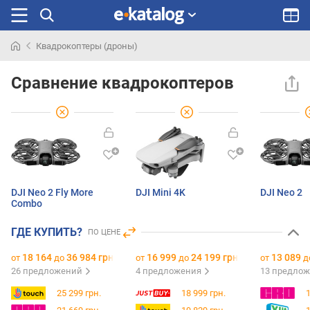
Квадрокоптеры (дроны)
Искали
раньше
Сравнение квадрокоптеров
DJI Neo 2 Fly More
DJI Mini 4K
DJI Neo 2
Combo
ГДЕ КУПИТЬ?
ПО ЦЕНЕ
18 164
36 984 грн.
16 999
24 199 грн.
13 089
от
до
от
до
от
д
26 предложений
4 предложения
13 предло
25 299 грн.
18 999 грн.
1