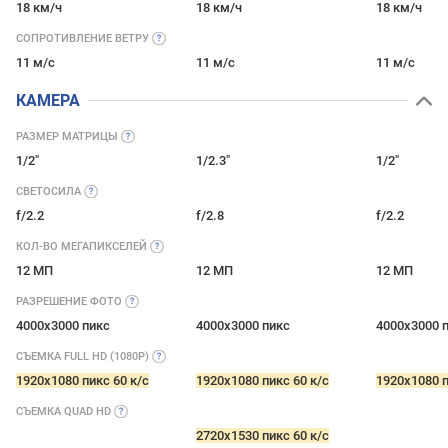
18 км/ч
18 км/ч
18 км/ч
СОПРОТИВЛЕНИЕ
ВЕТРУ
11 м/с
11 м/с
11 м/с
КАМЕРА
РАЗМЕР
МАТРИЦЫ
1/2"
1/2.3"
1/2"
СВЕТОСИЛА
f/2.2
f/2.8
f/2.2
КОЛ-ВО
МЕГАПИКСЕЛЕЙ
12 МП
12 МП
12 МП
РАЗРЕШЕНИЕ
ФОТО
4000x3000 пикс
4000x3000 пикс
4000x3000 
СЪЕМКА FULL HD
(1080P)
1920x1080 пикс 60 к/с
1920x1080 пикс 60 к/с
1920x1080 п
СЪЕМКА QUAD
HD
2720x1530 пикс 60 к/с