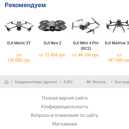
Рекомендуем
DJI Mavic 3T
DJI Neo 2
DJI Mini 4 Pro
DJI Matrice 
(RC2)
от
от 12 434 грн.
от 44 100 грн.
от
120 000 грн.
187 950 гр
Квадрокоптеры (дроны)
SJRC
Фильтр
Все мо
Полная версия сайта
Конфиденциальность
Вопросы и пожелания по сайту
Магазинам