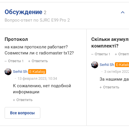
Обсуждение
2
Вопрос-ответ по SJRC E99 Pro 2
Протокол
Скільки акумул
комплекті?
на каком протоколе работает?
Совместим ли с radiomaster tx12?
Ответы
Ответ
1
Ответы
Ответить
1
Serhii Sh
E-Katal
Serhii Sh
E-Katalog
3 октября 2022
13 февраля 2023, 10:34
За нашими да
К сожалению, нет подобной
Ответить
информации
Ответить
Все вопросы