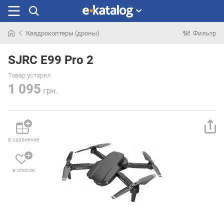
Квадрокоптеры (дроны)
Фильтр
Искали
раньше
SJRC E99 Pro 2
Товар устарел
1 095
грн.
в сравнение
в список