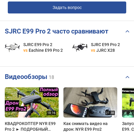
Задать вопрос
SJRC E99 Pro 2 часто сравнивают
SJRC E99 Pro 2
SJRC E99 Pro 2
vs
Eachine E99 Pro 2
vs
JJRC X28
Видеообзоры
18
КВАДРОКОПТЕР NYR E99
Как снимать видео на
Запус
Pro 2 ► ПОДРОБНЫЙ
дрон: NYR E99 Pro2
E99. 