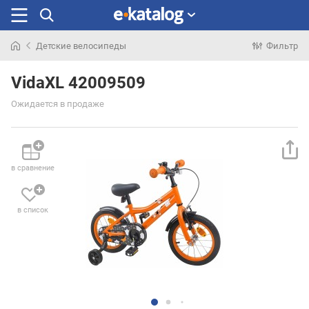
Детские велосипеды
Фильтр
Искали
раньше
VidaXL 42009509
Ожидается в продаже
в сравнение
в список