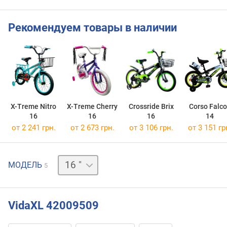
Рекомендуем товары в наличии
X-Treme Nitro
X-Treme Cherry
Crossride Brix
Corso Falc
16
16
16
14
от 2 241 грн.
от 2 673 грн.
от 3 106 грн.
от 3 151 гр
12 "
МОДЕЛЬ
5
14 "
18 "
20 "
VidaXL 42009509