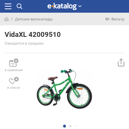
Детские велосипеды
Фильтр
Искали
раньше
VidaXL 42009510
Ожидается в продаже
в сравнение
в список