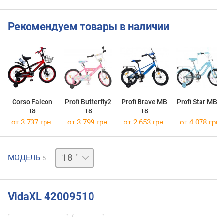
Рекомендуем товары в наличии
Corso Falcon
Profi Butterfly2
Profi Brave MB
Profi Star M
18
18
18
от 3 737 грн.
от 3 799 грн.
от 2 653 грн.
от 4 078 гр
12 "
МОДЕЛЬ
5
14 "
16 "
20 "
VidaXL 42009510