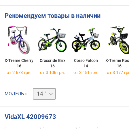
Рекомендуем товары в наличии
X-Treme Cherry
Crossride Brix
Corso Falcon
X-Treme Roc
16
16
14
16
от 2 673 грн.
от 3 106 грн.
от 3 151 грн.
от 3 177 гр
12 "
МОДЕЛЬ
5
16 "
18 "
20 "
VidaXL 42009673