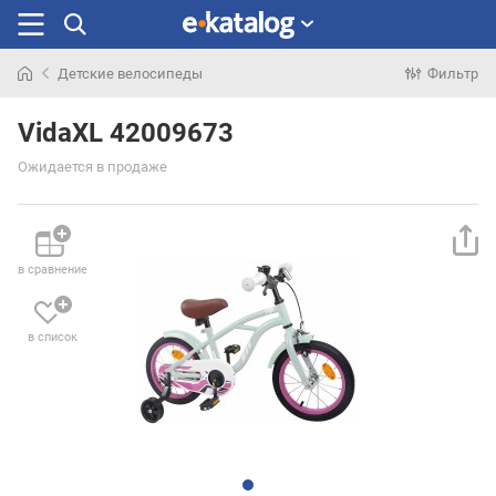
Детские велосипеды
Фильтр
Искали
раньше
VidaXL 42009673
Ожидается в продаже
в сравнение
в список