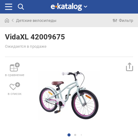
Детские велосипеды
Фильтр
Искали
раньше
VidaXL 42009675
Ожидается в продаже
в сравнение
в список