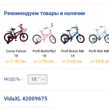
Рекомендуем товары в наличии
Corso Falcon
Profi Butterfly2
Profi Brave MB
Profi Star M
18
18
18
от 3 737 грн.
от 3 799 грн.
от 2 653 грн.
от 4 078 гр
12 "
МОДЕЛЬ
5
14 "
16 "
20 "
VidaXL 42009675