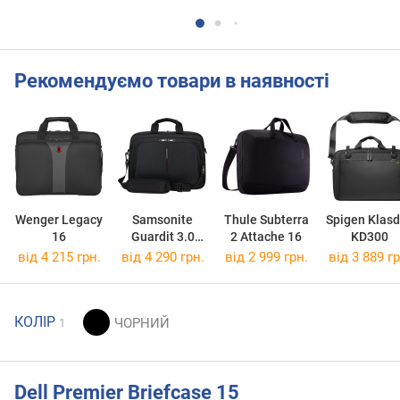
Рекомендуємо товари в наявності
Wenger Legacy
Samsonite
Thule Subterra
Spigen Klas
16
Guardit 3.0
2 Attache 16
KD300
14.5L Briefcase
від 4 215 грн.
від 4 290 грн.
від 2 999 грн.
від 3 889 гр
15.6
КОЛІР
1
Dell Premier Briefcase 15