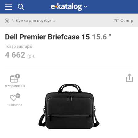
Сумки для ноутбуків
Фільтр
Шукали
раніше
Dell Premier Briefcase 15
15.6 "
Товар застарів
4 662
грн.
в порівняння
в список