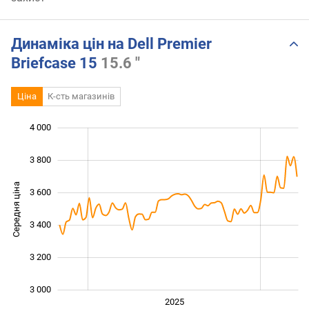
Динаміка цін на Dell Premier
Briefcase 15
15.6 "
Ціна
К-сть магазинів
 900
 100
 300
 200
 800
 600
4 000
3 800
Середня ціна
3 600
3 100
3 400
3 200
3 000
2024
Лип.
2027
2026
2025
L