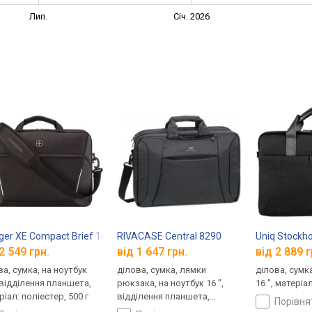
Лип.
Січ. 2026
oad Gen 2 16
er XE Compact Brief 16
RIVACASE Central 8290
Uniq Stockh
2 549 грн.
від 1 647 грн.
від 2 889 г
ва, сумка, на ноутбук
ділова, сумка, лямки
ділова, сумка
, відділення планшета,
рюкзака, на ноутбук 16 ",
16 ", матеріа
іал: поліестер, 500 г
відділення планшета,
порівн
матеріал: поліестер, 1223 г