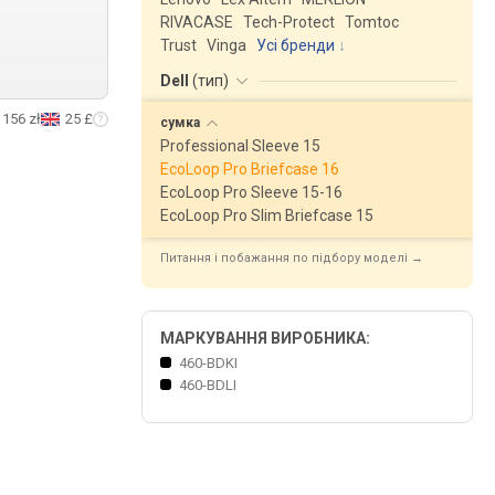
RIVACASE
Tech-Protect
Tomtoc
Trust
Vinga
Усі бренди
Dell
(
тип
)
156 zł
25 £
сумка
Professional Sleeve 15
EcoLoop Pro Briefcase 16
EcoLoop Pro Sleeve 15-16
EcoLoop Pro Slim Briefcase 15
Питання і побажання по підбору моделі →
МАРКУВАННЯ ВИРОБНИКА:
460-BDKI
460-BDLI