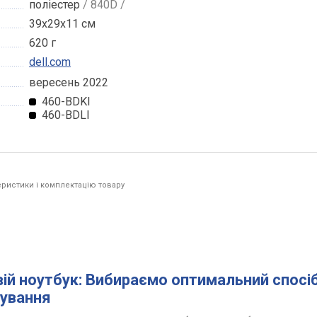
поліестер
/ 840D /
39x29x11 см
620 г
dell.com
вересень 2022
460-BDKI
460-BDLI
ристики і комплектацію товару
вій ноутбук: Вибираємо оптимальний спосі
ування