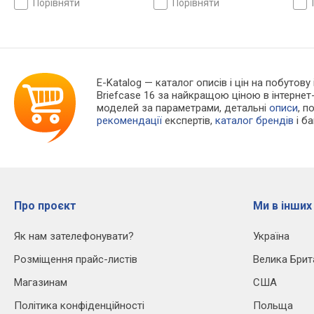
порівняти
порівняти
E-Katalog
— каталог описів і цін на побутову
Briefcase 16 за найкращою ціною в інтерне
моделей за параметрами, детальні
описи
, п
рекомендації
експертів,
каталог брендів
і б
Про проєкт
Ми в інших
Як нам зателефонувати?
Україна
Розміщення прайс-листів
Велика Брит
Магазинам
США
Політика конфіденційності
Польща