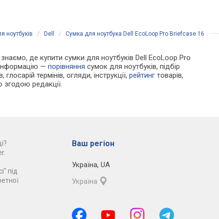
порівняти
я ноутбуків
/
Dell
/
Сумка для ноутбука Dell EcoLoop Pro Briefcase 16
и знаємо, де купити сумки для ноутбуків Dell EcoLoop Pro
у інформацію —
порівняння
сумок для ноутбуків, підбір
 глосарій термінів, огляди, інструкції,
рейтинг
товарів,
ю згодою редакції.
Ваш регіон
і?
r.
Україна
,
UA
і" під
ретної
Україна