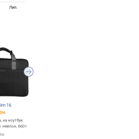
Лип.
olm 16
Tech-Protect Ranger-X Tactical Bag 15-16
XD Design Laptop Ba
рн.
від 2 669 грн.
від 2 860 грн.
, на ноутбук
ділова, сумка, на ноутбук
ділова, сумка, на ноу
л: нейлон, 660 г
16 ", протиударний корпус,
16 ", матеріал: поліу
матеріал: EVA
яти
порівняти