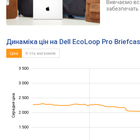
Вивчаємо всі
забезпечать 
Динаміка цін на Dell EcoLoop Pro Briefca
Ціна
К-сть магазинів
3 500
4 000
500
0
3 000
Середня ціна
2 500
1 000
2 000
1 500