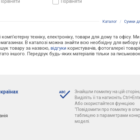
порівняти
порівняти
Каталог
/
Сумки дл
 і комп'ютерну техніку, електроніку, товари для дому та офісу. М
т-магазинах. В каталозі можна знайти всю необхідну для вибор
ошук товару за назвою,
відгуки
користувачів, фотогалереї товарів,
агато іншого. Передрук будь-яких матеріалів тільки за письмово
 країнах
Знайшли помилку на цій сторінц
Виділіть її та натисніть Ctrl+Ente
Або скористайтеся функцією
"Повідомити про помилку в опис
анія
таблицею з параметрами конк
моделі.