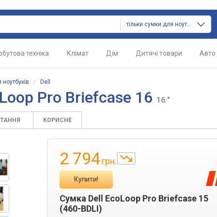
тільки сумки для ноутбуків
обутова техніка
Клімат
Дім
Дитячі товари
Авто
 ноутбуків
/
Dell
oLoop Pro Briefcase 16
16 "
ИТАННЯ
КОРИСНЕ
2 794
грн.
Купити!
Сумка Dell EcoLoop Pro Briefcase 15
(460-BDLI)