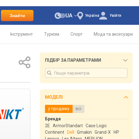
UA
Знайти
Україна
Увійти
Інструмент
Туризм
Спорт
Мода та аксесуари
ПІДБІР ЗА ПАРАМЕТРАМИ
МОДЕЛІ
у продажу
всі
Бренди
2E
ArmorStandart
Case Logic
Continent
Dell
Gmakin
Grand-X
HP
Lenovo
Lex Altern
MERLION