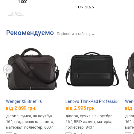
1 000
Січ. 2027
Лип.
Січ. 2025
L
Рекомендуємо
Порівняти в таблиці
→
Wenger XE Brief 16
Lenovo ThinkPad Professional Topl
Weng
від 2 899 грн.
від 2 995 грн.
від 
ділова, сумка, на ноутбук
ділова, сумка, на ноутбук
діло
16 ", відділення планшета,
16 ", RFID-захист, матеріал:
16 "
матеріал: поліестер, 600 г
поліестер, 840 г
матер