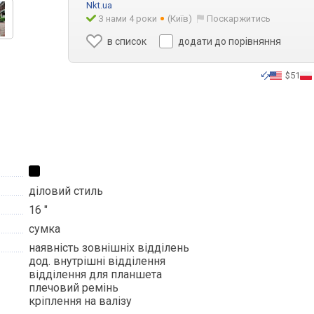
Nkt.ua
З нами 4 роки
(Київ)
Поскаржитись
в список
додати до порівняння
$51
діловий стиль
16 "
сумка
наявність зовнішніх відділень
дод. внутрішні відділення
відділення для планшета
плечовий ремінь
кріплення на валізу