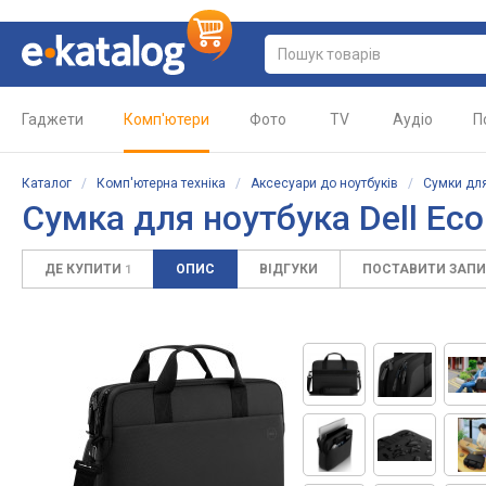
Гаджети
Комп'ютери
Фото
TV
Аудіо
П
Каталог
/
Комп'ютерна техніка
/
Аксесуари до ноутбуків
/
Сумки для
Сумка для ноутбука
Dell Ec
ДЕ КУПИТИ
ОПИС
ВІДГУКИ
ПОСТАВИТИ ЗАП
1