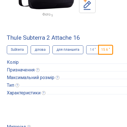
Фото
5
Thule Subterra 2 Attache 16
Subterra
ділова
для планшета
14 "
15.6 "
Колір
Призначення
Максимальний
розмір
Тип
Характеристики
Матеріал