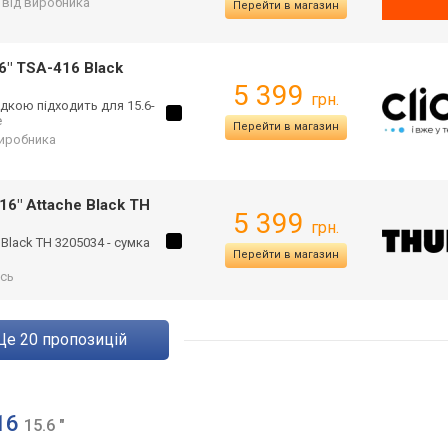
. від виробника
Перейти в магазин
6" TSA-416 Black
5 399
грн.
адкою підходить для 15.6-
е
Перейти в магазин
 виробника
16" Attache Black TH
5 399
грн.
 Black TH 3205034 - сумка
Перейти в магазин
сь
ще
20
пропозицій
 16
15.6 "