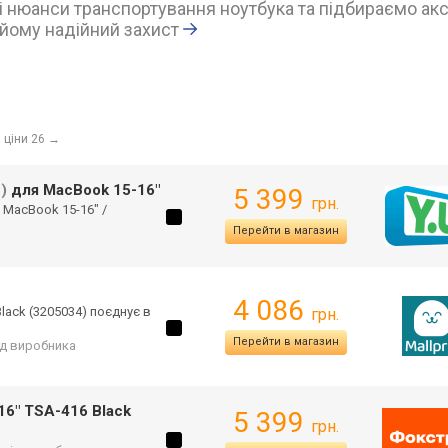
 нюанси транспортування ноутбука та підбираємо акс
йому надійний захист
 ціни 26
→
)
для MacBook 15-16"
5 399
грн.
: MacBook 15-16" /
Перейти в магазин
4 086
Black (3205034) поєднує в
грн.
Перейти в магазин
від виробника
16" TSA-416 Black
5 399
грн.