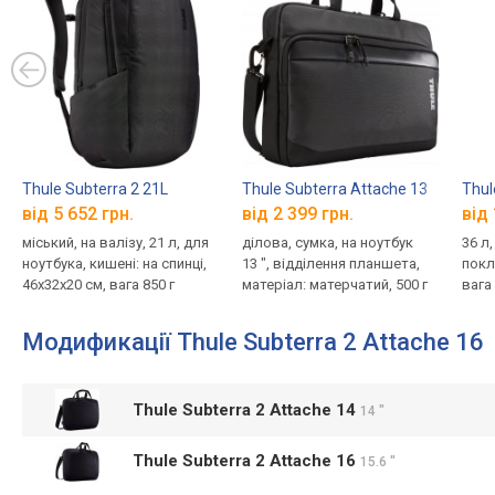
Thule Subterra 2 21L
Thule Subterra Attache 13
Thul
від 5 652 грн.
від 2 399 грн.
від 
міський, на валізу, 21 л, для
ділова, сумка, на ноутбук
36 л
ноутбука, кишені: на спинці,
13 ", відділення планшета,
покл
46x32x20 см, вага 850 г
матеріал: матерчатий, 500 г
вага 
Модификації Thule Subterra 2 Attache 16
Thule Subterra 2 Attache 14
14 "
Thule Subterra 2 Attache 16
15.6 "