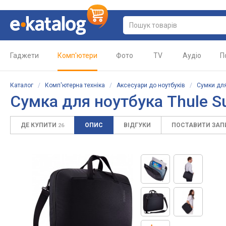
Гаджети
Комп'ютери
Фото
TV
Аудіо
П
Каталог
/
Комп'ютерна техніка
/
Аксесуари до ноутбуків
/
Сумки для
Сумка для ноутбука
Thule S
ДЕ КУПИТИ
ОПИС
ВІДГУКИ
ПОСТАВИТИ ЗА
26