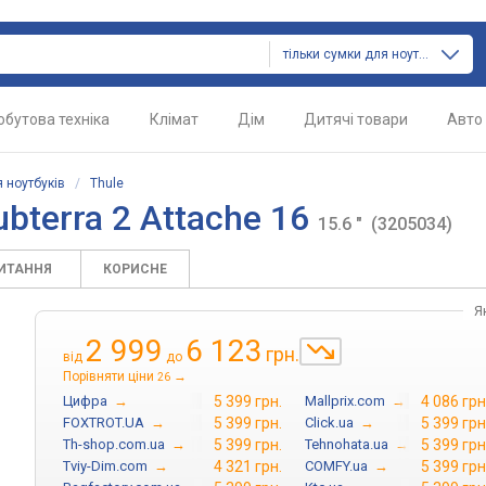
тільки сумки для ноутбуків
обутова техніка
Клімат
Дім
Дитячі товари
Авто
 ноутбуків
/
Thule
ubterra 2 Attache 16
15.6 "
(3205034)
ПИТАННЯ
КОРИСНЕ
Я
2 999
6 123
грн.
від
до
Порівняти ціни
→
26
Цифра
→
5 399 грн.
Mallprix.com
→
4 086 грн
FOXTROT.UA
→
5 399 грн.
Click.ua
→
5 399 грн
Th-shop.com.ua
→
5 399 грн.
Tehnohata.ua
→
5 399 грн
Tviy-Dim.com
→
4 321 грн.
COMFY.ua
→
5 399 грн