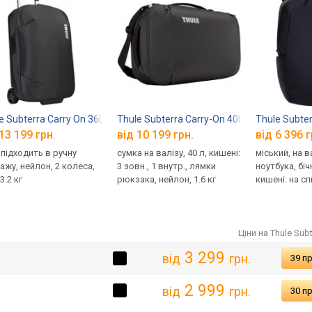
e Subterra Carry On 36L
Thule Subterra Carry-On 40L
Thule Subter
13 199 грн.
від 10 199 грн.
від 6 396 г
, підходить в ручну
сумка на валізу, 40 л, кишені:
міський, на в
ажу, нейлон, 2 колеса,
3 зовн., 1 внутр., лямки
ноутбука, бі
3.2 кг
рюкзака, нейлон, 1.6 кг
кишені: на сп
48x34x22 см, 
Ціни на Thule Subt
3 299
від
грн.
39 п
2 999
від
грн.
30 п