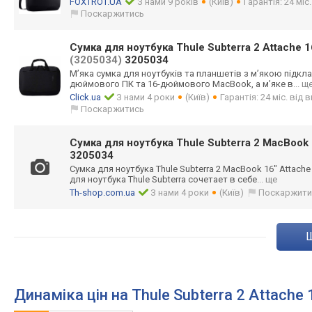
FOXTROT.UA
З нами 9 років
(Київ)
Гарантія: 24 міс
Поскаржитись
Сумка для ноутбука Thule Subterra 2 Attache 1
(3205034)
3205034
М’яка сумка для ноутбуків та планшетів з м’якою підкл
дюймового ПК та 16-дюймового MacBook, а м’яке в
... щ
Click.ua
З нами 4 роки
(Київ)
Гарантія: 24 міс. від
Поскаржитись
Сумка для ноутбука Thule Subterra 2 MacBook 
3205034
Сумка для ноутбука Thule Subterra 2 MacBook 16" Attache
для ноутбука Thule Subterra сочетает в себе
... ще
Th-shop.com.ua
З нами 4 роки
(Київ)
Поскаржити
Динаміка цін на Thule Subterra 2 Attache