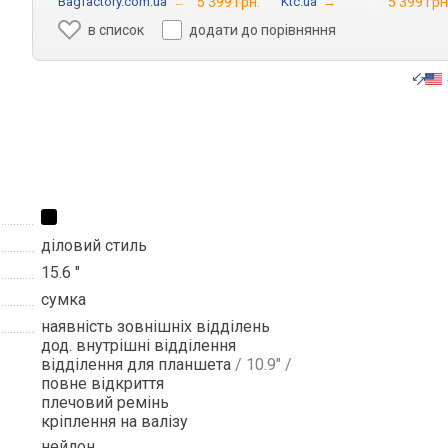
Bagfactory.com.ua
→
5 399 грн.
Ktc.ua
→
5 399 грн
в список
додати до порівняння
діловий стиль
15.6 "
сумка
наявність зовнішніх відділень
дод. внутрішні відділення
відділення для планшета
/ 10.9" /
повне відкриття
плечовий ремінь
кріплення на валізу
нейлон