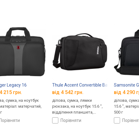
er Legacy 16
Thule Accent Convertible Backpack 17L
Samsonite Gu
4 215 грн.
від 4 542 грн.
від 4 290 г
ва, сумка, на ноутбук
ділова, сумка, лямки
ділова, сумка
 матеріал: матерчатий,
рюкзака, на ноутбук 15.6 ",
15.6 ", матер
г
відділення планшета,
500 г
матеріал: поліестер, 1100 г
порівняти
порівняти
порівн