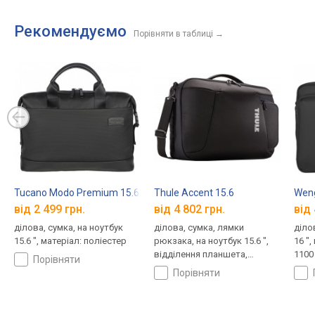
Рекомендуємо
Порівняти в таблиці
→
Tucano Modo Premium 15.6
Thule Accent 15.6
Weng
від 2 499 грн.
від 4 802 грн.
від 
ділова, сумка, на ноутбук
ділова, сумка, лямки
діло
15.6 ", матеріал: поліестер
рюкзака, на ноутбук 15.6 ",
16 ",
відділення планшета,
1100 
порівняти
матеріал: поліестер, 1040 г
порівняти