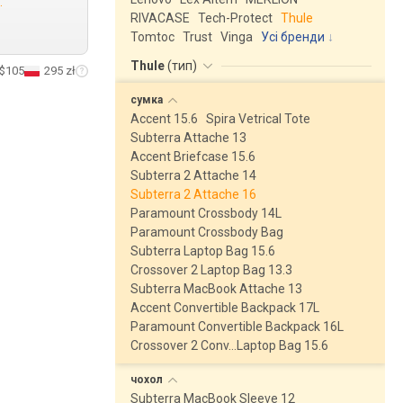
.
RIVACASE
Tech-Protect
Thule
Tomtoc
Trust
Vinga
Усі бренди
Thule
(
тип
)
$105
295 zł
сумка
Accent 15.6
Spira Vetrical Tote
Subterra Attache 13
Accent Briefcase 15.6
Subterra 2 Attache 14
Subterra 2 Attache 16
Paramount Crossbody 14L
Paramount Crossbody Bag
Subterra Laptop Bag 15.6
Crossover 2 Laptop Bag 13.3
Subterra MacBook Attache 13
Accent Convertible Backpack 17L
Paramount Convertible Backpack 16L
Crossover 2 Conv…Laptop Bag 15.6
чохол
Subterra MacBook Sleeve 12