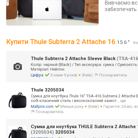
Вивчаємо всі
забезпечать 
Купити Thule Subterra 2 Attache 16
15.6 "
Усі
Thule Subterra 2 Attache Sleeve Black
(TSA-416
Колір: черный (Black) / Тип аксесуара: сумка / Сумісність
Матеріал: Нейлон
Цифра
З нами 9 років
(Київ)
Поскаржитись
Thule 3205034
Сумка для ноутбука Thule 16" TSA-416 Subterra 2 Attache 
собі класичний стиль і висококласний захист
... ще
Mallprix.com
Менше року
(Київ)
Гарантія: 24 міс. 
Поскаржитись
Сумка для ноутбука THULE Subterra 2 Attache 
(3205034)
3205034