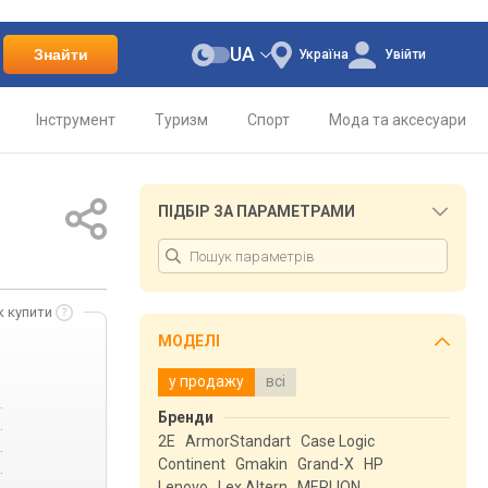
UA
Знайти
Україна
Увійти
Інструмент
Туризм
Спорт
Мода та аксесуари
ПІДБІР ЗА ПАРАМЕТРАМИ
к купити
МОДЕЛІ
у продажу
всі
.
Бренди
.
2E
ArmorStandart
Case Logic
.
Continent
Gmakin
Grand-X
HP
.
Lenovo
Lex Altern
MERLION