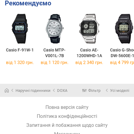
Рекомендуємо
Casio F-91W-1
Casio MTP-
Casio AE-
Casio G-Sho
V001L-7B
1200WHD-1A
DW-5600E-
від 1 320 грн.
від 1 120 грн.
від 2 340 грн.
від 4 799 гр
Наручні годинники
DOXA
Фільтр
Усі моделі
Повна версія сайту
Політика конфіденційності
Запитання й побажання щодо сайту