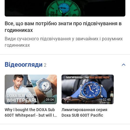
Все, що вам потрібно знати про підсвічування в
годинниках
Види сучасного підсвічування у звичайних і розумних
годинниках
Відеоогляди
2
Why I bought the DOXA Sub
Лимитированная серия
600T Whitepearl - but will I
Doxa SUB 600T Pacific
keep it?