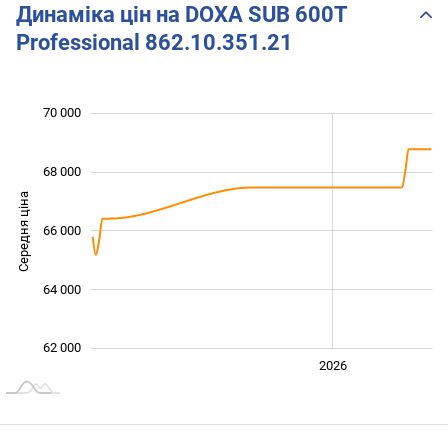
Динаміка цін на DOXA SUB 600T
Professional 862.10.351.21
 000
 000
 000
 000
 000
 000
70 000
68 000
Середня ціна
66 000
63 000
64 000
62 000
2024
2025
2028
2026
L