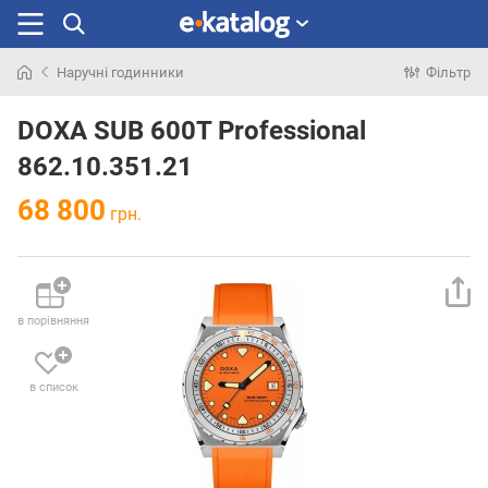
Наручні годинники
Фільтр
Шукали
раніше
DOXA SUB 600T Professional
862.10.351.21
68 800
грн.
в порівняння
в список