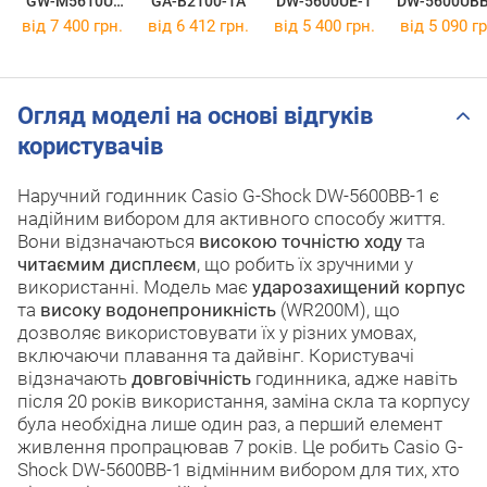
GW-M5610U-
GA-B2100-1A
DW-5600UE-1
DW-5600UBB
1E
від 7 400 грн.
від 6 412 грн.
від 5 400 грн.
від 5 090 гр
Огляд моделі на основі відгуків
користувачів
Наручний годинник Casio G-Shock DW-5600BB-1 є
надійним вибором для активного способу життя.
Вони відзначаються
високою точністю ходу
та
читаємим дисплеєм
, що робить їх зручними у
використанні. Модель має
ударозахищений корпус
та
високу водонепроникність
(WR200M), що
дозволяє використовувати їх у різних умовах,
включаючи плавання та дайвінг. Користувачі
відзначають
довговічність
годинника, адже навіть
після 20 років використання, заміна скла та корпусу
була необхідна лише один раз, а перший елемент
живлення пропрацював 7 років. Це робить Casio G-
Shock DW-5600BB-1 відмінним вибором для тих, хто