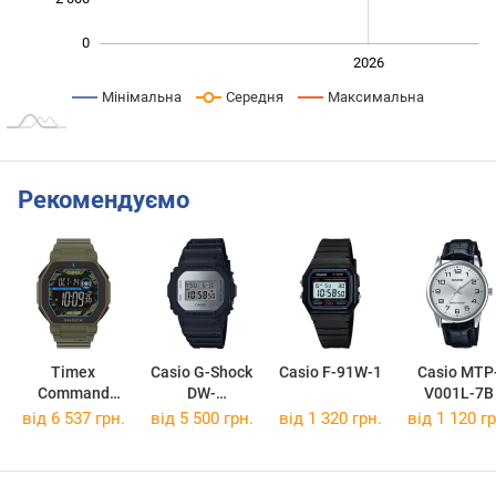
0
2024
2025
2028
2026
L
Мінімальна
Середня
Максимальна
Рекомендуємо
Timex
Casio G-Shock
Casio F-91W-1
Casio MTP
Command
DW-
V001L-7B
Encounter
5600BBMA-1
від 6 537 грн.
від 5 500 грн.
від 1 320 грн.
від 1 120 гр
TW2V93700