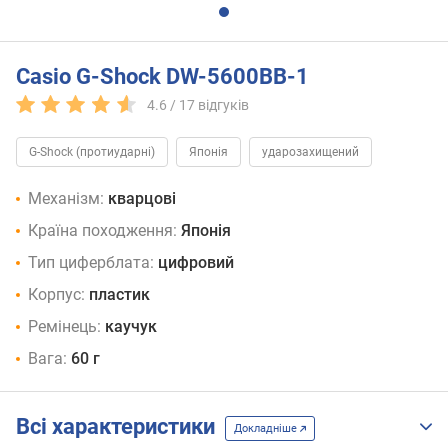
Casio G-Shock DW-5600BB-1
4.6 /
17
відгуків
G-Shock (протиударні)
Японія
ударозахищений
Механізм:
кварцові
Країна походження:
Японія
Тип циферблата:
цифровий
Корпус:
пластик
Ремінець:
каучук
Вага:
60 г
Всі характеристики
Докладніше