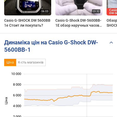
Casio G-SHOCK DW 5600BB
Casio G-Shock DW-5600BB-
Обзор
1e Стоит ли покупать?
1E обзор наручных часов
SHOC
от Интернет-магазина
TopGShop.ru
Динаміка цін на Casio G-Shock DW-
5600BB-1
Ціна
К-сть магазинів
10 000
 000
 000
 000
8 000
6 000
Ціна
10 000
4 000
2 000