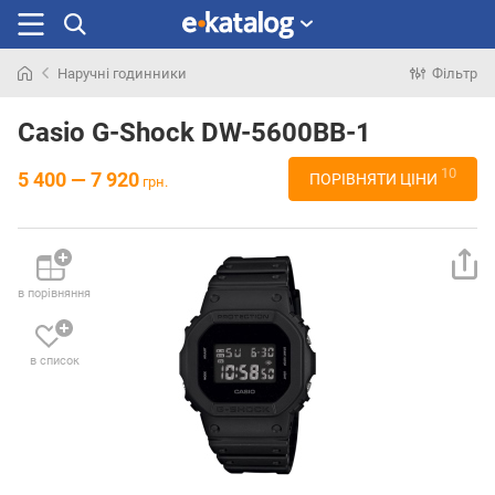
Наручні годинники
Фільтр
Шукали
раніше
Casio G-Shock DW-5600BB-1
10
5 400 — 7 920
ПОРІВНЯТИ ЦІНИ
грн.
в порівняння
в список