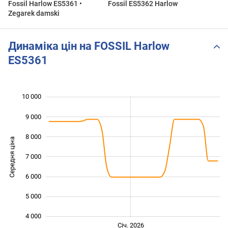
Fossil Harlow ES5361 •
Fossil ES5362 Harlow
Zegarek damski
Динаміка цін на FOSSIL Harlow
ES5361
10 000
 000
 000
 000
9 000
8 000
Середня ціна
7 000
10 000
6 000
5 000
4 000
Жовт.
Лип.
Лип.
Квіт.
Січ. 2026
L