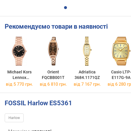
Рекомендуємо товари в наявності
Michael Kors
Orient
Adriatica
Casio LTP
Lennox
FQCBB001T
3684.1171QZ
E117G-9A
MK7392
від 5 770 грн.
від 6 810 грн.
від 7 167 грн.
від 6 280 гр
FOSSIL Harlow ES5361
Harlow