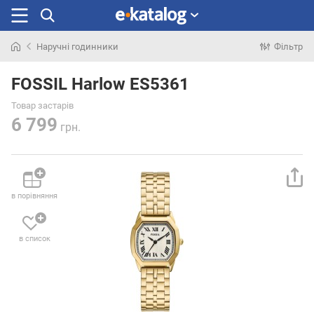
Наручні годинники
Фільтр
Шукали
раніше
FOSSIL Harlow ES5361
Товар застарів
6 799
грн.
в порівняння
в список