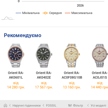
0
2024
2025
2028
2026
L
Мінімальна
Середня
Максимальна
Рекомендуємо
Orient RA-
Orient RA-
Orient RA-
Orient RA-
AK0601L
AK0402E
AC0F08G10B
AC0J01S
від
від
від
від
14 280 грн.
17 567 грн.
13 160 грн.
14 440 грн
Наручні годинники
FOSSIL
Фільтр
Усі моделі