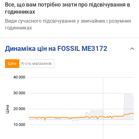
Все, що вам потрібно знати про підсвічування в
годинниках
Види сучасного підсвічування у звичайних і розумних
годинниках
Динаміка цін на FOSSIL ME3172
Ціна
К-сть магазинів
 000
 000
 000
 000
 000
 000
40 000
30 000
Ціна
20 000
10 000
10 000