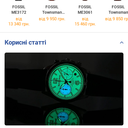
FOSSIL
FOSSIL
FOSSIL
FOSSIL
ME3172
Townsman
ME3061
Townsma
ME3267
ME3259
від
від 9 950 грн.
від
від 9 850 гр
13 340 грн.
15 460 грн.
Корисні статті