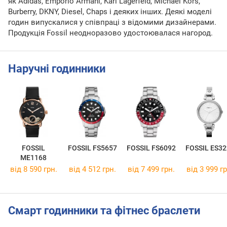
як Adidas, Emporio Armani, Karl Lagerfeld, Michael Kors,
Burberry, DKNY, Diesel, Chaps і деяких інших. Деякі моделі
годин випускалися у співпраці з відомими дизайнерами.
Продукція Fossil неодноразово удостоювалася нагород.
Наручні годинники
FOSSIL
FOSSIL FS5657
FOSSIL FS6092
FOSSIL ES32
ME1168
від 8 590 грн.
від 4 512 грн.
від 7 499 грн.
від 3 999 гр
Смарт годинники та фітнес браслети