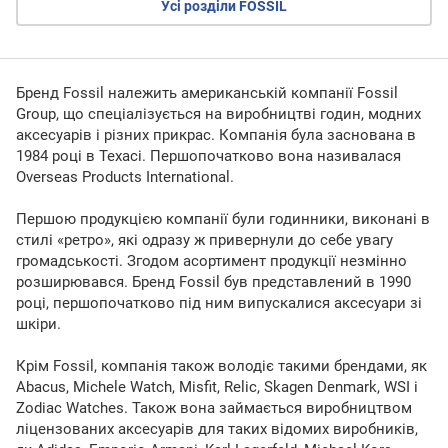
Усі розділи FOSSIL
Бренд Fossil належить американській компанії Fossil
Group, що спеціалізується на виробництві годин, модних
аксесуарів і різних прикрас. Компанія була заснована в
1984 році в Техасі. Першопочатково вона називалася
Overseas Products International.
Першою продукцією компанії були годинники, виконані в
стилі «ретро», які одразу ж привернули до себе увагу
громадськості. Згодом асортимент продукції незмінно
розширювався. Бренд Fossil був представлений в 1990
році, першопочатково під ним випускалися аксесуари зі
шкіри.
Крім Fossil, компанія також володіє такими брендами, як
Abacus, Michele Watch, Misfit, Relic, Skagen Denmark, WSI і
Zodiac Watches. Також вона займається виробництвом
ліцензованих аксесуарів для таких відомих виробників,