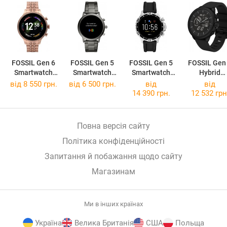
FOSSIL Gen 6
FOSSIL Gen 5
FOSSIL Gen 5
FOSSIL Gen
Smartwatch
Smartwatch
Smartwatch
Hybrid
42mm
Julianna/The
Garrett HR
Wellness
від 8 550 грн.
від 6 500 грн.
від
від
Carlyle
14 390 грн.
12 532 грн
Повна версія сайту
Політика конфіденційності
Запитання й побажання щодо сайту
Магазинам
Ми в інших країнах
Україна
Велика Британія
США
Польща