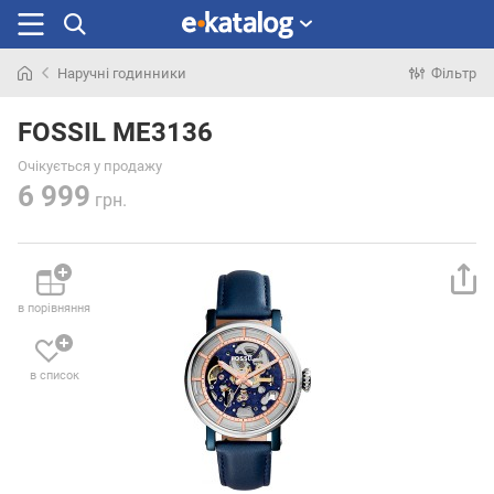
Наручні годинники
Фільтр
Шукали
раніше
FOSSIL ME3136
Очікується у продажу
6 999
грн.
в порівняння
в список