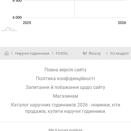
6 500
6 000
Січ. 2025
Лип.
2027
2025
2026
L
Наручні годинники
FOSSIL
Фільтр
Усі моделі
Повна версія сайту
Політика конфіденційності
Запитання й побажання щодо сайту
Магазинам
Каталог наручних годинників 2026 - новинки, хіти
продажів,
купити наручні годинники
.
Ми в інших країнах