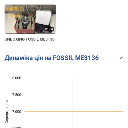
UNBOXING FOSSIL ME3136
Динаміка цін на FOSSIL ME3136
8 000
 000
 500
 500
7 500
Середня ціна
7 000
6 000