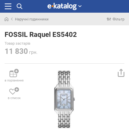
Наручні годинники
Фільтр
Шукали
раніше
FOSSIL Raquel ES5402
Товар застарів
11 830
грн.
в порівняння
в список