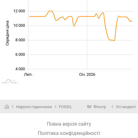
12 000
Середня ціна
10 000
10 000
8 000
6 000
4 000
Лип.
Лип.
Січ. 2026
L
Наручні годинники
FOSSIL
Фільтр
Усі моделі
Повна версія сайту
Політика конфіденційності