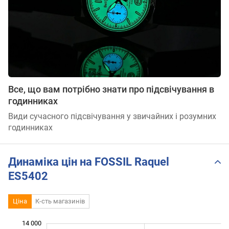
Все, що вам потрібно знати про підсвічування в
годинниках
Види сучасного підсвічування у звичайних і розумних
годинниках
Динаміка цін на FOSSIL Raquel
ES5402
Ціна
К-сть магазинів
 000
 000
 000
 000
 000
0
14 000