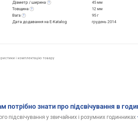
Діаметр /
ширина
45 мм
Товщина
12 мм
Вага
95 г
Дата додавання на E-Katalog
грудень 2014
ристики і комплектацію товару
.
ам потрібно знати про підсвічування в год
го підсвічування у звичайних і розумних годинниках