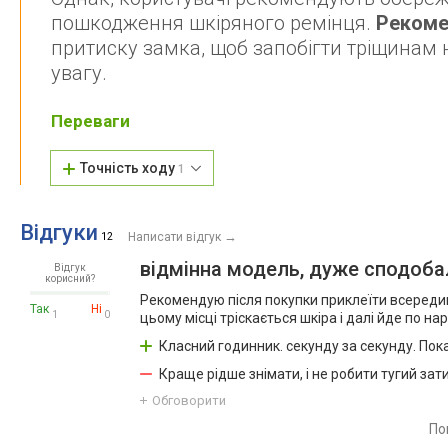
пошкодження шкіряного ремінця.
Рекоме
притиску замка, щоб запобігти тріщинам н
увагу.
Переваги
Точність ходу
1
Відгуки
→
12
Написати відгук
відмінна модель, дуже сподоб
Відгук
корисний?
Рекомендую після покупки приклеїти всередині
Так
Ні
1
0
цьому місці тріскається шкіра і далі йде по н
Класний годинник. секунду за секунду. Пок
Краще рідше знімати, і не робити тугий зат
Обговорити
По