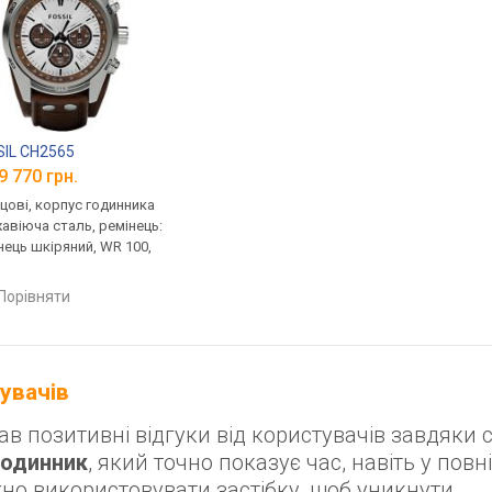
IL CH2565
9 770 грн.
цові, корпус годинника
авіюча сталь, ремінець:
нець шкіряний, WR 100,
порівняти
тувачів
 позитивні відгуки від користувачів завдяки с
годинник
, який точно показує час, навіть у повн
но використовувати застібку, щоб уникнути