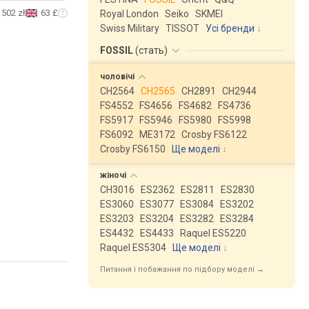
502 zł
63 £
Royal London
Seiko
SKMEI
Swiss Military
TISSOT
Усі бренди
FOSSIL
(
стать
)
чоловічі
CH2564
CH2565
CH2891
CH2944
FS4552
FS4656
FS4682
FS4736
FS5917
FS5946
FS5980
FS5998
FS6092
ME3172
Crosby FS6122
Crosby FS6150
Ще моделі
↓
жіночі
CH3016
ES2362
ES2811
ES2830
ES3060
ES3077
ES3084
ES3202
ES3203
ES3204
ES3282
ES3284
ES4432
ES4433
Raquel ES5220
Raquel ES5304
Ще моделі
↓
Питання і побажання по підбору моделі →