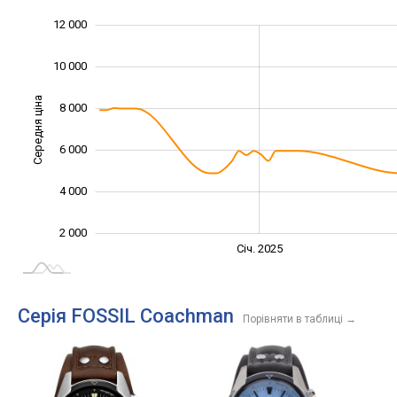
12 000
14 000
-2 000
0
10 000
Середня ціна
8 000
10 000
6 000
4 000
2 000
Січ. 2027
Лип.
Січ. 2025
L
Серія FOSSIL Coachman
Порівняти в таблиці
→