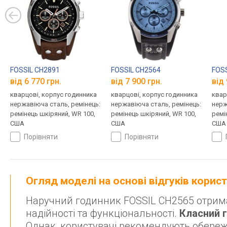
FOSSIL CH2891
FOSSIL CH2564
FOSS
від 6 770 грн.
від 7 900 грн.
від 
кварцові, корпус годинника
кварцові, корпус годинника
квар
нержавіюча сталь, ремінець:
нержавіюча сталь, ремінець:
нерж
ремінець шкіряний, WR 100,
ремінець шкіряний, WR 100,
ремі
США
США
США
порівняти
порівняти
Огляд моделі на основі відгуків корис
Наручний годинник FOSSIL CH2565 отримав
надійності та функціональності.
Класний 
Однак, користувачі рекомендують обереж