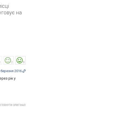
ісці
уговує на
1
2
9
 березня 2016
рез рік у
ГЛЯНУТИ ОРИГІНАЛ