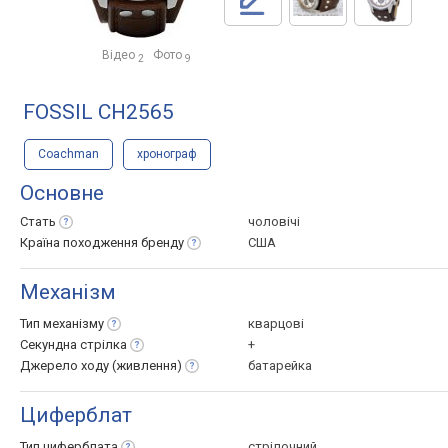
Відео
Фото
2
9
FOSSIL CH2565
Coachman
хронограф
Основне
Стать
чоловічі
Країна походження
бренду
США
Механізм
Тип
механізму
кварцові
Секундна
стрілка
+
Джерело ходу
(живлення)
батарейка
Циферблат
Тип
циферблата
стрілочний