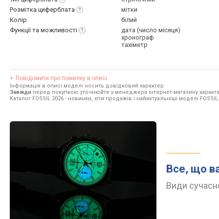
Розмітка
циферблата
мітки
Колір
білий
Функції та
можливості
дата (число місяця)
хронограф
тахіметр
Повідомити про помилку в описі
Інформація в описі моделі носить довідковий характер.
Завжди
перед покупкою уточнюйте у менеджера інтернет-магазину характе
Каталог FOSSIL 2026
- новинки, хіти продажів і найактуальніші моделі FOSSIL
Все, що в
Види сучасно