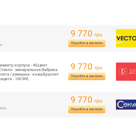
9 770
грн.
Перейти в магазин
сь
9 770
иаметр корпуса - 45;Цвет
грн.
;Стекло - минеральное;Фабрика
лета / ремешка - кожа;Браслет
Перейти в магазин
ащита - 100 WR;
9 770
грн.
ись
Перейти в магазин