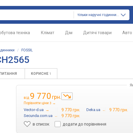
тільки наручні годинники
обутова техніка
Клімат
Дім
Дитячі товари
Авто
одинники
/
FOSSIL
CH2565
АПИТАННЯ
КОРИСНЕ
1
Я
9 770
грн.
від
Порівняти ціни
→
3
Vector-d.ua
→
9 770 грн.
Deka.ua
→
9 770 грн.
Secunda.com.ua
→
9 770 грн.
в список
додати до порівняння