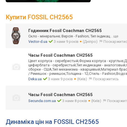
Купити FOSSIL CH2565
Годинник Fossil Coachman CH2565
Скло - мінеральне; Версія - Fashion; Тип індикац
... ще
Vector-d.ua
З нами 9 років
(Дніпро)
Поскаржити
Часы Fossil Coachman CH2565
Цвет корпуса - серебристый;Форма корпуса - круглые;Д
циферблата - серебристый;Тип индикации - аналоговый
сборки - США;Тип механизма - кварцевый;Материал брас
/ Ремешок - ремешок;Толщина - 12;Стиль - Fashion;Водоз
Deka.ua
З нами 9 років
(Київ)
Поскаржитись
Часы Fossil Coachman CH2565
Secunda.com.ua
З нами 8 років
(Київ)
Поскаржит
Динаміка цін на FOSSIL CH2565