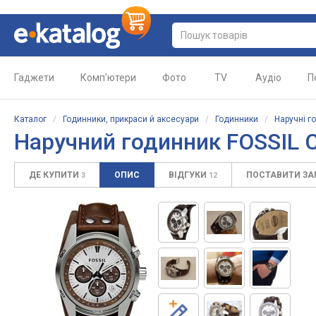
Гаджети
Комп'ютери
Фото
TV
Аудіо
П
Каталог
/
Годинники, прикраси й аксесуари
/
Годинники
/
Наручні г
Наручний годинник FOSSIL 
ДЕ КУПИТИ
ОПИС
ВІДГУКИ
ПОСТАВИТИ З
3
12