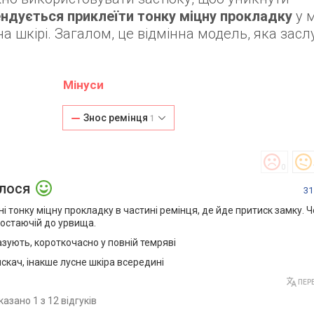
ндується приклеїти тонку міцну прокладку
у м
а шкірі. Загалом, це відмінна модель, яка засл
Мінуси
Знос ремінця
1
0
алося
31
 тонку міцну прокладку в частині ремінця, де йде притиск замку. Че
аростаючій до урвища.
азують, короткочасно у повній темряві
искач, інакше лусне шкіра всередині
ПЕРЕ
казано 1 з 12 відгуків