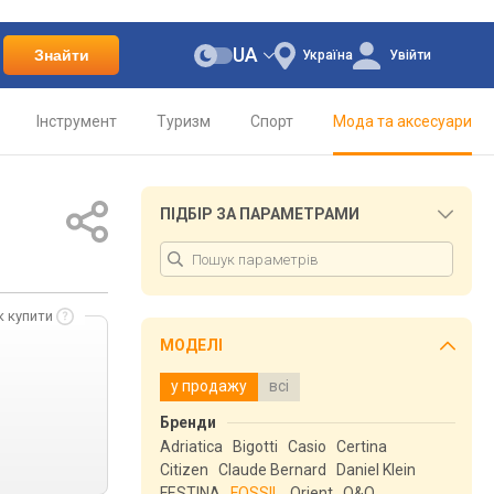
UA
Знайти
Україна
Увійти
Інструмент
Туризм
Спорт
Мода та аксесуари
ПІДБІР ЗА ПАРАМЕТРАМИ
к купити
МОДЕЛІ
у продажу
всі
Бренди
Adriatica
Bigotti
Casio
Certina
Citizen
Claude Bernard
Daniel Klein
FESTINA
FOSSIL
Orient
Q&Q