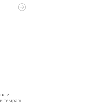
воїй
ій темряві.