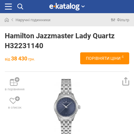
Наручні годинники
Фільтр
Шукали
раніше
Hamilton Jazzmaster Lady Quartz
H32231140
4
38 430
ПОРІВНЯТИ ЦІНИ
від
грн.
в порівняння
в список