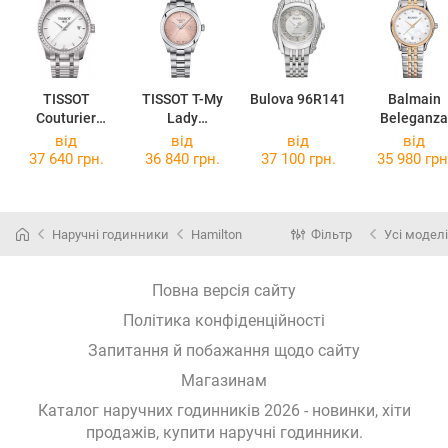
TISSOT
TISSOT T-My
Bulova 96R141
Balmain
Couturier
Lady
Beleganza
T035.210.61.0
T132.010.11.3
8358.33.8
від
від
від
від
11.00
31.00
37 640 грн.
36 840 грн.
37 100 грн.
35 980 грн
Наручні годинники
Hamilton
Фільтр
Усі моделі
Повна версія сайту
Політика конфіденційності
Запитання й побажання щодо сайту
Магазинам
Каталог наручних годинників 2026 - новинки, хіти
продажів,
купити наручні годинники
.