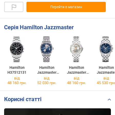
Перейти в магазин
Серія Hamilton Jazzmaster
Hamilton
Hamilton
Hamilton
Hamilton
H37512131
Jazzmaster
Jazzmaster
Jazzmaste
Open Heart
Open Heart
Chrono Quar
від
від
від
від
H32705141
H32565155
H3261214
48 160 грн.
52 030 грн.
48 160 грн.
45 530 грн
Корисні статті