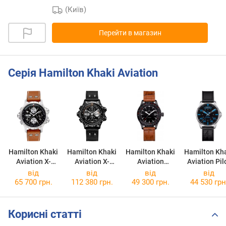
(Київ)
Перейти в магазин
Серія Hamilton Khaki Aviation
Hamilton Khaki
Hamilton Khaki
Hamilton Khaki
Hamilton Kh
Aviation X-
Aviation X-
Aviation
Aviation Pil
Wind Auto
Wind Auto
Converter
Day Date Au
від
від
від
від
Chrono
Chrono
H76625530
H6462573
65 700 грн.
112 380 грн.
49 300 грн.
44 530 грн
H77616533
H77736733
Корисні статті