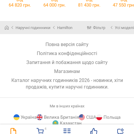
H64615135
H77765141
97.00
64 820 грн.
64 000 грн.
81 430 грн.
47 550 грн
Наручні годинники
Hamilton
Фільтр
Усі моделі
Повна версія сайту
Політика конфіденційності
Запитання й побажання щодо сайту
Магазинам
Каталог наручних годинників 2026 - новинки, хіти
продажів,
купити наручні годинники
.
Ми в інших країнах
Україна
Велика Британія
США
Польща
Казахстан
4