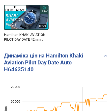
Hamilton KHAKI AVIATION
PILOT DAY DATE 42mm
H64635140
Динаміка цін на Hamilton Khaki
Aviation Pilot Day Date Auto
H64635140
70 000
 000
 000
 000
 000
 000
 000
 000
60 000