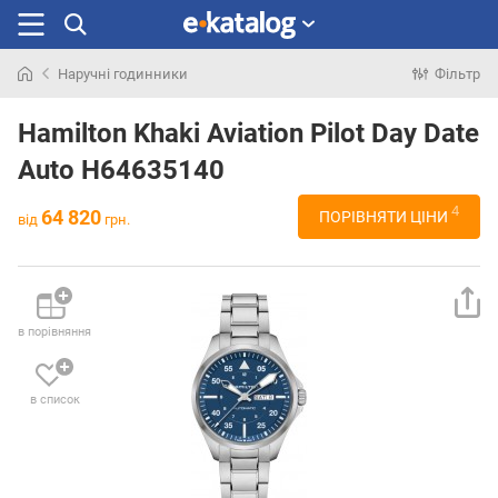
Наручні годинники
Фільтр
Шукали
раніше
Hamilton Khaki Aviation Pilot Day Date
Auto H64635140
4
64 820
ПОРІВНЯТИ ЦІНИ
від
грн.
в порівняння
в список