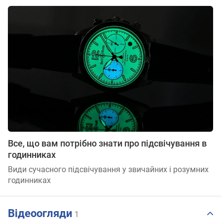
Все, що вам потрібно знати про підсвічування в
годинниках
Види сучасного підсвічування у звичайних і розумних
годинниках
Відеоогляди
1