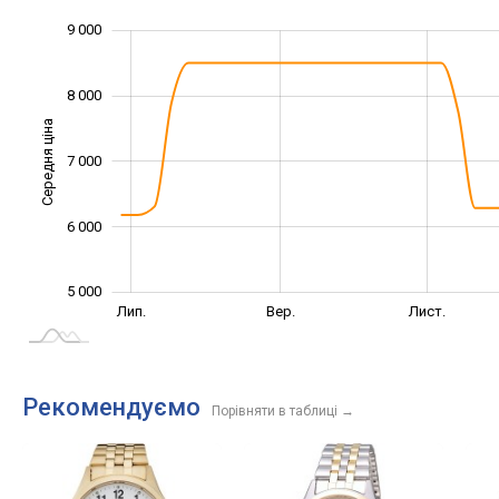
9 000
10 000
4 000
4 500
5 500
6 500
7 500
3 000
8 000
Середня ціна
7 000
5 000
6 000
5 000
Трав.
Вер.
Лип.
Вер.
Лист.
L
Рекомендуємо
Порівняти в таблиці
→