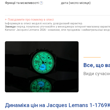
Функції та
можливості
дата (число місяця)
Повідомити про помилку в описі
Інформація в описі моделі носить довідковий характер.
Завжди
перед покупкою уточнюйте у менеджера інтернет-магазину характе
Каталог Jacques Lemans 2026
- новинки, хіти продажів і найактуальніші мо
Все, що в
Види сучасно
Динаміка цін на Jacques Lemans 1-1769