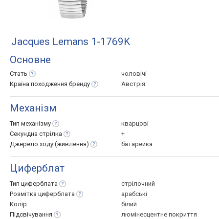
Jacques Lemans 1-1769K
Основне
Стать
чоловічі
Країна походження
бренду
Австрія
Механізм
Тип
механізму
кварцові
Секундна
стрілка
+
Джерело ходу
(живлення)
батарейка
Циферблат
Тип
циферблата
стрілочний
Розмітка
циферблата
арабські
Колір
білий
Підсвічування
люмінесцентне покриття