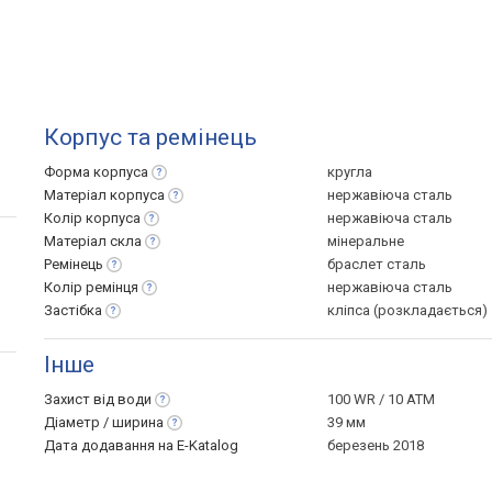
Корпус та ремінець
Форма
корпуса
кругла
Матеріал
корпуса
нержавіюча сталь
Колір
корпуса
нержавіюча сталь
Матеріал
скла
мінеральне
Ремінець
браслет сталь
Колір
ремінця
нержавіюча сталь
Застібка
кліпса (розкладається)
Інше
Захист від
води
100 WR / 10 ATM
Діаметр /
ширина
39 мм
Дата додавання на E-Katalog
березень 2018