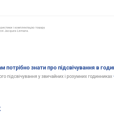
ристики і комплектацію товару
делі Jacques Lemans.
ам потрібно знати про підсвічування в год
го підсвічування у звичайних і розумних годинниках
K