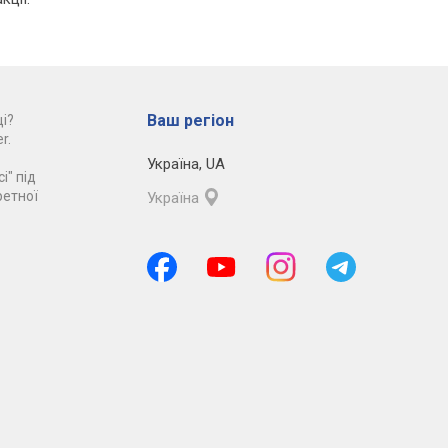
Ваш регіон
і?
r.
Україна
,
UA
і" під
ретної
Україна