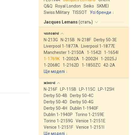
Q&Q
Royal London
Seiko
SKMEI
Swiss Military
TISSOT
Усі бренди
Jacques Lemans
(
стать
)
чоловічі
N-213G
N-215B
N-218F
Derby 50-3E
Liverpool 1-1877A
Liverpool 1-1877E
Manchester 1-2150A
1-1542I
1-1654I
1-1769K
1-2002A
1-2002H
1-2025J
1-2068C
1-2162D
1-1850ZC
42-2A
Ще моделі
↓
жіночі
N-216F
LP-115B
LP-115C
LP-125H
Derby 50-4B
Derby 50-4C
Derby 50-4D
Derby 50-4G
Derby 50-4H
Dublin 1-1940F
Dublin 1-1940P
Torino 1-2159E
Torino 1-2159G
Venice 1-2151E
Venice 1-2151F
Venice 1-2151I
Ще моделі
↓