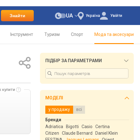
UA
Знайти
Україна
Увійти
Інструмент
Туризм
Спорт
Мода та аксесуари
ПІДБІР ЗА ПАРАМЕТРАМИ
к купити
МОДЕЛІ
у продажу
всі
Бренди
Adriatica
Bigotti
Casio
Certina
Citizen
Claude Bernard
Daniel Klein
FESTINA
Jacques Lemans
Orient