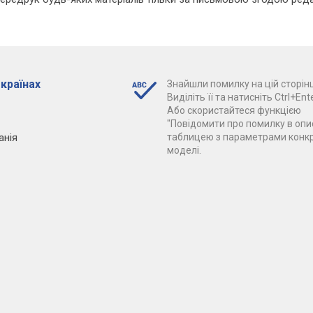
 країнах
Знайшли помилку на цій сторінц
Виділіть її та натисніть Ctrl+Ente
Або скористайтеся функцією
"Повідомити про помилку в опис
анія
таблицею з параметрами конк
моделі.