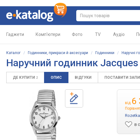
Гаджети
Комп'ютери
Фото
TV
Аудіо
П
Каталог
/
Годинники, прикраси й аксесуари
/
Годинники
/
Наручні г
Наручний годинник Jacques
ДЕ КУПИТИ
ОПИС
ВІДГУКИ
ПОСТАВИТИ ЗАП
2
6
від
Порівнят
Rozetka
в 