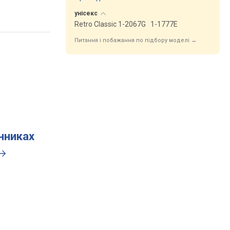
унісекс
Retro Classic 1-2067G
1-1777E
Питання і побажання по підбору моделі →
инниках