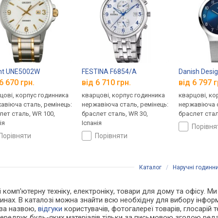
nt UNE5002W
FESTINA F6854/A
Danish Desi
6 670 грн.
від 6 710 грн.
від 6 797 г
цові, корпус годинника
кварцові, корпус годинника
кварцові, ко
авіюча сталь, ремінець:
нержавіюча сталь, ремінець:
нержавіюча с
лет сталь, WR 100,
браслет сталь, WR 30,
браслет стал
ія
Іспанія
порівн
порівняти
порівняти
Каталог
/
Наручні годинн
 і комп'ютерну техніку, електроніку, товари для дому та офісу. 
инах. В каталозі можна знайти всю необхідну для вибору інфо
 за назвою,
відгуки
користувачів, фотогалереї товарів, глосарій те
Передрук будь-яких матеріалів тільки за письмовою згодою реда