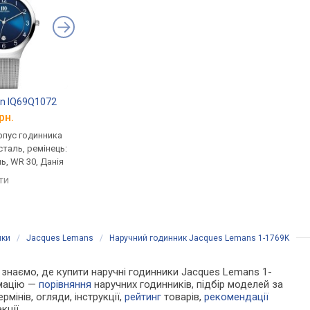
gn IQ69Q1072
Jacques Lemans 1-1769J
Pierre Ricaud 15477
рн.
від 6 386 грн.
від 6 973 грн.
рпус годинника
кварцові, корпус годинника
кварцові, корпус го
таль, ремінець:
нержавіюча сталь, ремінець:
нержавіюча сталь, р
ь, WR 30, Данія
браслет сталь, WR 100,
браслет сталь, WR 10
Австрія
Німеччина
яти
порівняти
порівняти
ики
/
Jacques Lemans
/
Наручний годинник Jacques Lemans 1-1769K
Ми знаємо, де купити наручні годинники Jacques Lemans 1-
рмацію —
порівняння
наручних годинників, підбір моделей за
рмінів, огляди, інструкції,
рейтинг
товарів,
рекомендації
кції.