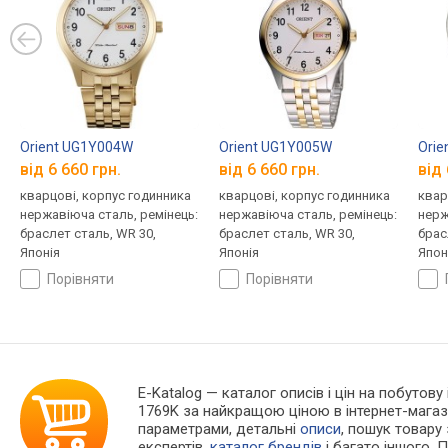
Orient UG1Y004W
Orient UG1Y005W
Orie
від 6 660 грн.
від 6 660 грн.
від 
кварцові, корпус годинника
кварцові, корпус годинника
квар
нержавіюча сталь, ремінець:
нержавіюча сталь, ремінець:
нерж
браслет сталь, WR 30,
браслет сталь, WR 30,
брас
Японія
Японія
Япон
порівняти
порівняти
E-Katalog
— каталог описів і цін на побутову
1769K за найкращою ціною в інтернет-магаз
параметрами, детальні
описи
, пошук товару
експертів,
каталог брендів
і багато іншого. 