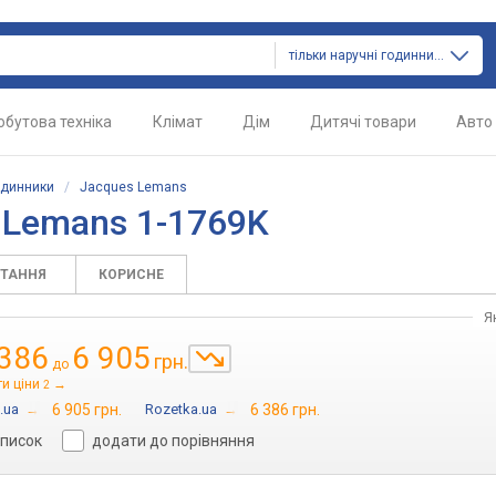
тільки наручні годинники
обутова техніка
Клімат
Дім
Дитячі товари
Авто
одинники
/
Jacques Lemans
 Lemans 1-1769K
ИТАННЯ
КОРИСНЕ
Я
 386
6 905
грн.
до
и ціни
→
2
.ua
→
6 905 грн.
Rozetka.ua
→
6 386 грн.
список
додати до порівняння