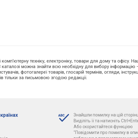
 і комп'ютерну техніку, електроніку, товари для дому та офісу. 
 каталозі можна знайти всю необхідну для вибору інформацію —
тувачів, фотогалереї товарів, глосарій термінів, огляди, інструкц
ів тільки за письмовою згодою редакції.
 країнах
Знайшли помилку на цій сторінц
Виділіть її та натисніть Ctrl+Ente
Або скористайтеся функцією
"Повідомити про помилку в опис