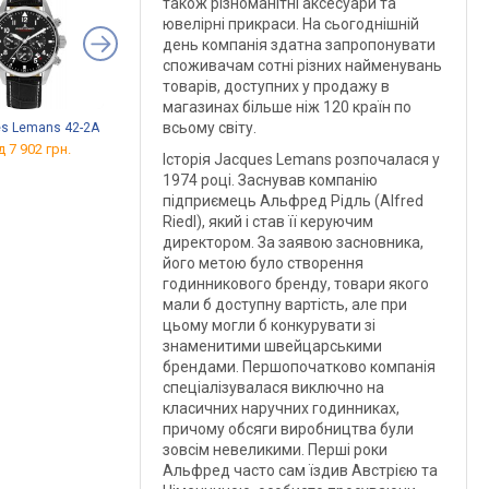
також різноманітні аксесуари та
ювелірні прикраси. На сьогоднішній
день компанія здатна запропонувати
споживачам сотні різних найменувань
товарів, доступних у продажу в
магазинах більше ніж 120 країн по
всьому світу.
s Lemans 42-2A
Jacques Lemans Derby
Jacques Lemans 1-
50-3E
1463W
д 7 902 грн.
Історія Jacques Lemans розпочалася у
від 7 917 грн.
від 8 100 грн.
1974 році. Заснував компанію
підприємець Альфред Рідль (Alfred
Riedl), який і став її керуючим
директором. За заявою засновника,
його метою було створення
годинникового бренду, товари якого
мали б доступну вартість, але при
цьому могли б конкурувати зі
знаменитими швейцарськими
брендами. Першопочатково компанія
спеціалізувалася виключно на
класичних наручних годинниках,
причому обсяги виробництва були
зовсім невеликими. Перші роки
Альфред часто сам їздив Австрією та