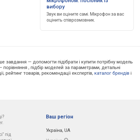
мікрофоном: посібник із
вибору
Звук ви оціните самі. Мікрофон за вас
оцінить співрозмовник.
Наше завдання — допомогти підібрати і купити потрібну модель
 порівняння , підбір моделей за параметрами, детальні
ії, рейтинг товарів, рекомендації експертів,
каталог брендів
і
Ваш регіон
і?
r.
Україна
,
UA
і" під