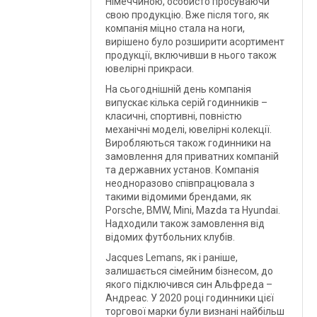
Німеччиною, особисто просуваючи
свою продукцію. Вже після того, як
компанія міцно стала на ноги,
вирішено було розширити асортимент
продукції, включивши в нього також
ювелірні прикраси.
На сьогоднішній день компанія
випускає кілька серій годинників –
класичні, спортивні, повністю
механічні моделі, ювелірні колекції.
Виробляються також годинники на
замовлення для приватних компаній
та державних установ. Компанія
неодноразово співпрацювала з
такими відомими брендами, як
Porsche, BMW, Mini, Mazda та Hyundai.
Надходили також замовлення від
відомих футбольних клубів.
Jacques Lemans, як і раніше,
залишається сімейним бізнесом, до
якого підключився син Альфреда –
Андреас. У 2020 році годинники цієї
торгової марки були визнані найбільш