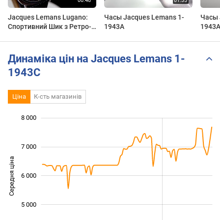
Jacques Lemans Lugano:
Часы Jacques Lemans 1-
Часы 
Спортивний Шик з Ретро-
1943A
1943
Нотами! | 1-1943A |
Короткий огляд DEKA
Динаміка цін на Jacques Lemans 1-
1943C
Ціна
К-сть магазинів
8 000
 000
 500
 500
 500
 500
 000
 000
7 000
Середня ціна
6 000
4 000
5 000