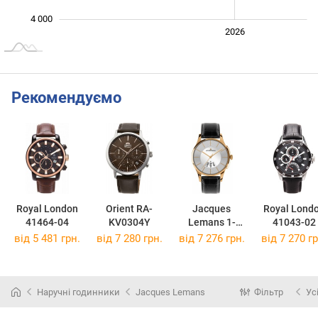
4 000
2024
2025
2028
2026
L
Рекомендуємо
Royal London
Orient RA-
Jacques
Royal Lond
41464-04
KV0304Y
Lemans 1-
41043-02
1746F
від 5 481 грн.
від 7 280 грн.
від 7 276 грн.
від 7 270 гр
Наручні годинники
Jacques Lemans
Фільтр
Ус