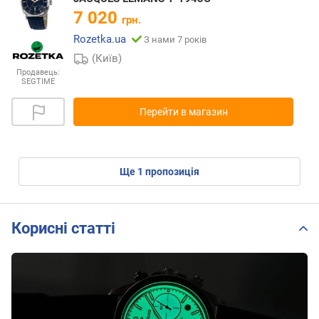
7 020
грн.
Rozetka.ua
З нами 7 років
(Київ)
Продавець:
SEGTIME
Перейти в магазин
ще
1
пропозиція
Корисні статті