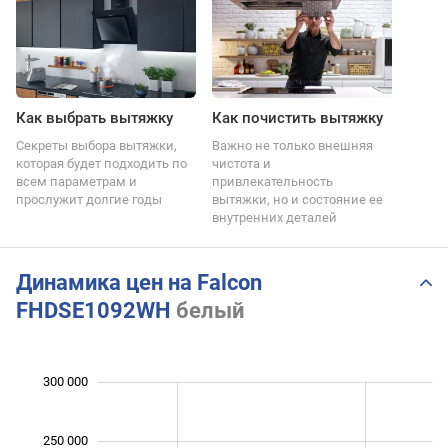
Как выбрать вытяжку
Как почистить вытяжку
Секреты выбора вытяжки,
Важно не только внешняя
которая будет подходить по
чистота и
всем параметрам и
привлекательность
прослужит долгие годы
вытяжки, но и состояние ее
внутренних деталей
Динамика цен на Falcon
FHDSE1092WH
белый
 000
 000
 000
 000
 000
 000
0
300 000
250 000