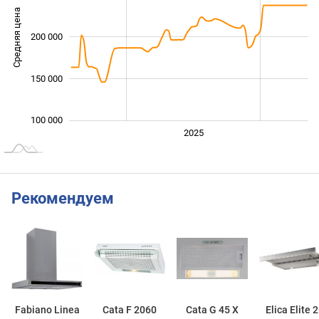
Средняя цена
200 000
100 000
150 000
100 000
2024
2026
2027
2025
L
Рекомендуем
Fabiano Linea
Cata F 2060
Cata G 45 X
Elica Elite 