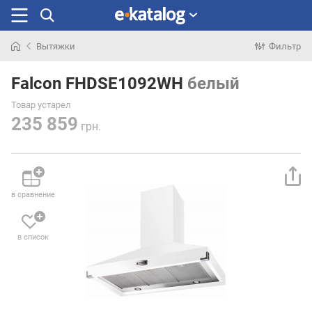
Вытяжки
Фильтр
Искали
раньше
Falcon FHDSE1092WH
белый
Товар устарел
235 859
грн.
в сравнение
в список