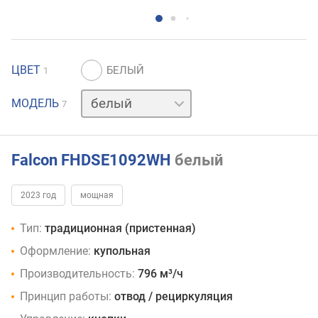
ЦВЕТ
1
бежевый
МОДЕЛЬ
7
красный
нержавейка
серый
синий
Falcon FHDSE1092WH
белый
черный
2023 год
мощная
Тип:
традиционная (пристенная)
Оформление:
купольная
Производительность:
796 м³/ч
Принцип работы:
отвод / рециркуляция