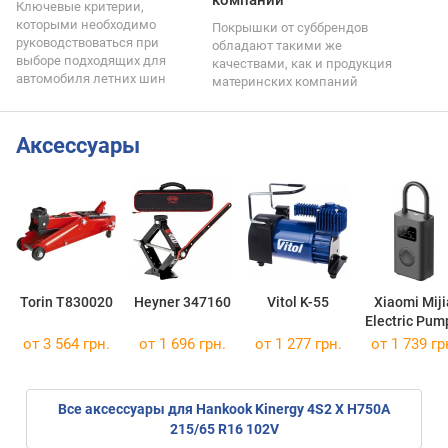
Ключевые критерии,
которыми необходимо
Покрышки от суббрендов
руководствоваться при
обладают такими же
выборе подходящих для
качествами, как и продукция
автомобиля летних шин
материнских компаний
Аксессуары
Torin T830020
Heyner 347160
Vitol K-55
Xiaomi Miji
Electric Pum
от 3 564 грн.
от 1 696 грн.
от 1 277 грн.
от 1 739 гр
Все аксессуары для Hankook Kinergy 4S2 X H750A
215/65 R16 102V