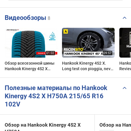
Видеообзоры
8
Обзор всесезонной шины
Hankook Kinergy 4S2 X.
Hanko
Hankook Kinergy 4S2 X
Long test con pioggia, neve,
Revie
H750A ● Автосеть ●
sole. Ecco come va questo 4
Revie
Season per SUV...
Полезные материалы по Hankook
Kinergy 4S2 X H750A 215/65 R16
102V
Обзор на Hankook Kinergy 4S2 X
Обзор на Han