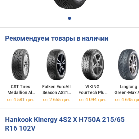
Рекомендуем товары в наличии
CST Tires
Falken EuroAll
VIKING
Linglong
Medallion All
Season AS210
FourTech Plus
Green-Max A
Season ACP1
215/65 R16 102V
215/65 R16 102V
Season
от
4 581 грн.
от
2 655 грн.
от
4 094 грн.
от
4 645 гр
215/65 R16 102V
215/65 R16 
Hankook Kinergy 4S2 X H750A 215/65
R16 102V