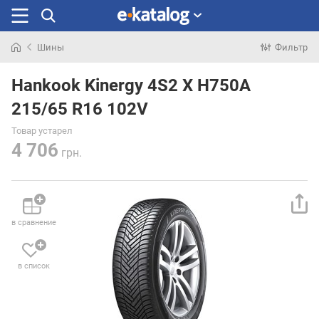
Шины
Фильтр
Искали
раньше
Hankook Kinergy 4S2 X H750A
215/65 R16 102V
Товар устарел
4 706
грн.
в сравнение
в список