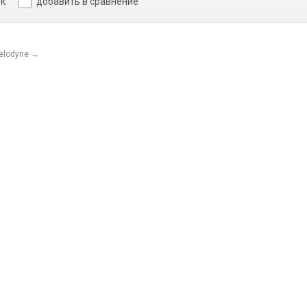
ок
добавить в сравнение
elodyne
→