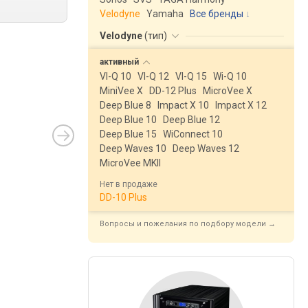
Velodyne
Yamaha
Все бренды
Velodyne
(
тип
)
активный
VI-Q 10
VI-Q 12
VI-Q 15
Wi-Q 10
MiniVee X
DD-12 Plus
MicroVee X
Deep Blue 8
Impact X 10
Impact X 12
Deep Blue 10
Deep Blue 12
Deep Blue 15
WiConnect 10
Deep Waves 10
Deep Waves 12
MicroVee MKII
Нет в продаже
DD-10 Plus
Вопросы и пожелания по подбору модели →