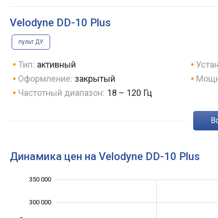
Velodyne DD-10 Plus
пульт ДУ
Тип:
активный
Устан
Оформление:
закрытый
Мощн
Частотный диапазон:
18 – 120 Гц
Динамика цен на Velodyne DD-10 Plus
350 000
400 000
50 000
0
300 000