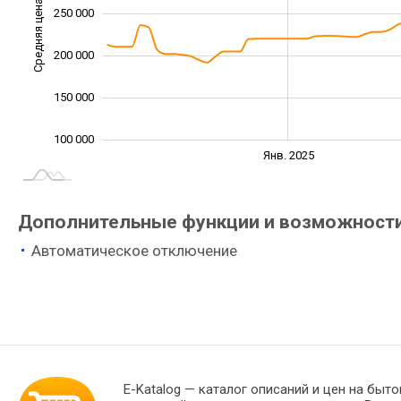
Средняя цена
250 000
100 000
200 000
150 000
100 000
Июль
Июль
Апр.
Апр.
Окт.
Окт.
Янв. 2025
L
Дополнительные функции и возможности 
Автоматическое отключение
E-Katalog
— каталог описаний и цен на быто