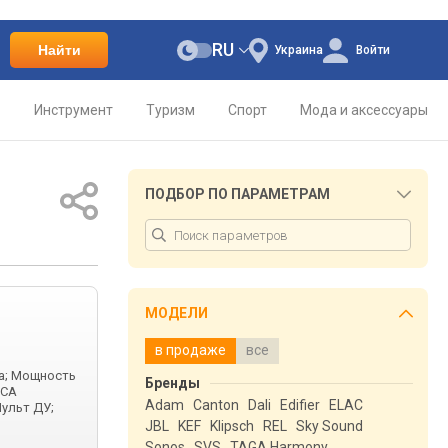
RU
Найти
Украина
Войти
о
Инструмент
Туризм
Спорт
Мода и аксессуары
ПОДБОР ПО ПАРАМЕТРАМ
МОДЕЛИ
в продаже
все
па; Мощность
Бренды
RCA
Adam
Canton
Dali
Edifier
ELAC
Пульт ДУ;
JBL
KEF
Klipsch
REL
Sky Sound
Sonos
SVS
TAGA Harmony