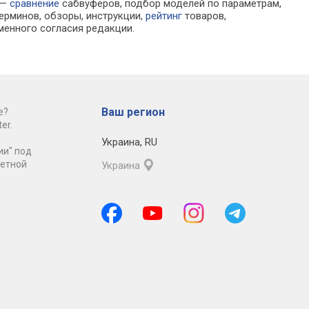
 —
сравнение
сабвуферов, подбор моделей по параметрам,
ерминов, обзоры, инструкции,
рейтинг
товаров,
менного согласия редакции.
Ваш регион
е?
er.
Украина
,
RU
ии" под
ретной
Украина