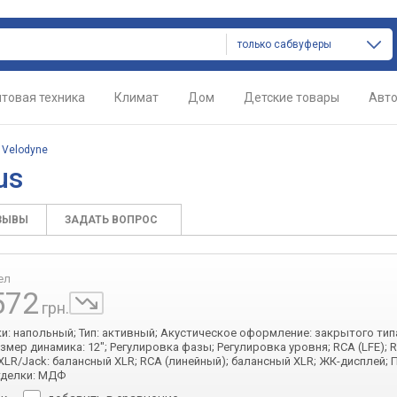
только сабвуферы
товая техника
Климат
Дом
Детские товары
Авт
/
Velodyne
us
ЗЫВЫ
ЗАДАТЬ ВОПРОС
ел
572
грн.
ки: напольный; Тип: активный; Акустическое оформление: закрытого ти
Размер динамика: 12"; Регулировка фазы; Регулировка уровня; RCA (LFE); 
 XLR/Jack: балансный XLR; RCA (линейный); балансный XLR; ЖК-дисплей; 
тделки: МДФ