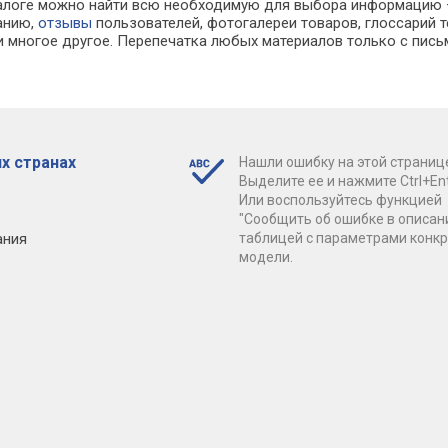
каталоге можно найти всю необходимую для выбора информацию
ванию,
отзывы
пользователей, фотогалереи товаров, глоссарий т
 многое другое. Перепечатка любых материалов только с пись
х странах
Нашли ошибку на этой страниц
Выделите ее и нажмите Ctrl+Ent
Или воспользуйтесь функцией
"Сообщить об ошибке в описан
ания
таблицей с параметрами конк
модели.