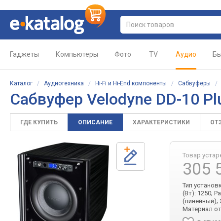
Гаджеты
Компьютеры
Фото
TV
Аудио
Бы
Каталог
/
Аудиотехника
/
Hi-Fi и Hi-End компоненты
/
Сабвуферы
Сабвуфер Velodyne DD-10 Pl
ГДЕ КУПИТЬ
ОПИСАНИЕ
ХАРАКТЕРИСТИКИ
ОТ
Товар устар
305 
Тип установ
(Вт): 1250; 
(линейный);
Материал о