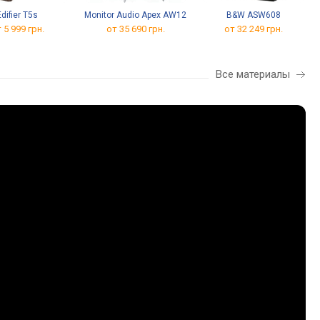
Edifier T5s
Monitor Audio Apex AW12
B&W ASW608
 5 999 грн.
от 35 690 грн.
от 32 249 грн.
Все материалы