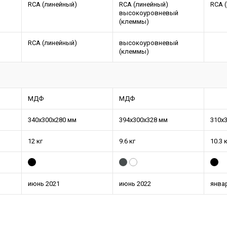
RCA (линейный)
RCA (линейный)
RCA (
высокоуровневый
(клеммы)
RCA (линейный)
высокоуровневый
(клеммы)
МДФ
МДФ
340x300x280 мм
394x300x328 мм
310x
12 кг
9.6 кг
10.3 
июнь 2021
июнь 2022
янва