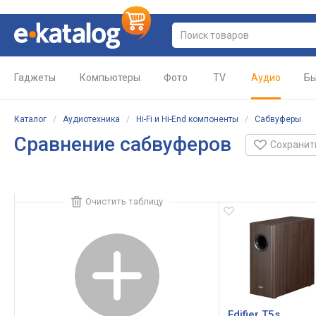
Гаджеты
Компьютеры
Фото
TV
Аудио
Бы
Каталог
/
Аудиотехника
/
Hi-Fi и Hi-End компоненты
/
Сабвуферы
Сравнение сабвуферов
Сохранит
Очистить таблицу
Edifier T5s