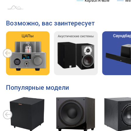
Klipsch R-8SW
Wil
Возможно, вас заинтересует
Популярные модели