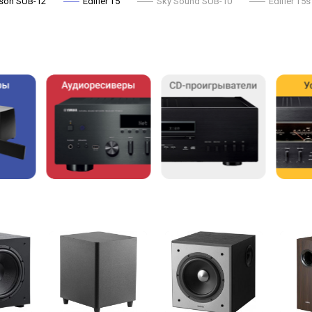
son SUB-12
Edifier T5
Sky Sound SUB-10
Edifier T5s