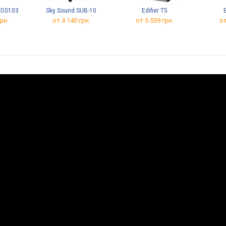
0 DS103
Sky Sound SUB-10
Edifier T5
рн.
от 4 140 грн.
от 5 539 грн.
от