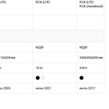
LFE)
RCA (LFE)
RCA (LFE)
RCA (линейный)
МДФ
МДФ
310x328 мм
340x300x300 мм
кг
16 кг
6.8 кг
рь 2026
июнь 2021
июль 2017