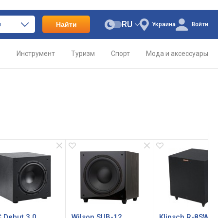
RU
Найти
ы
Украина
Войти
о
Инструмент
Туризм
Спорт
Мода и аксессуары
 Debut 3.0
Wilson SUB-12
Klipsch R-8SW