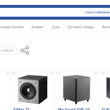
только сабвуфер
товая техника
Климат
Дом
Детские товары
Авт
ь список
Edifier T5
Sky Sound SUB-10
ELAC