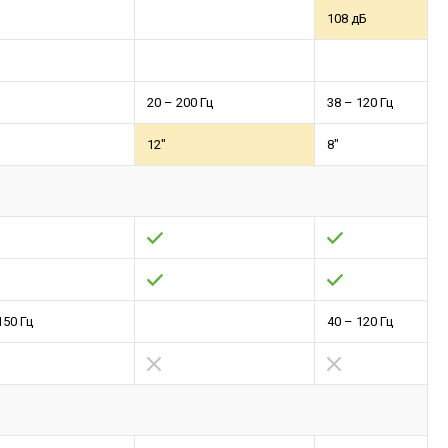
108 дБ
20 – 200 Гц
38 – 120 Гц
12"
8"
150 Гц
40 – 120 Гц