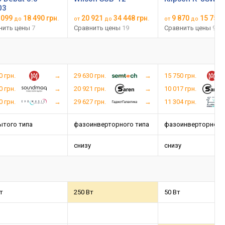
03
 099
18 490 грн.
20 921
34 448 грн.
9 870
15 750 
до
от
до
от
до
нить цены
7
Сравнить цены
19
Сравнить цены
9
0 грн.
29 630 грн.
15 750 грн.
0 грн.
20 921 грн.
10 017 грн.
0 грн.
29 627 грн.
11 304 грн.
ытого типа
фазоинверторного типа
фазоинверторного
снизу
снизу
т
250 Вт
50 Вт