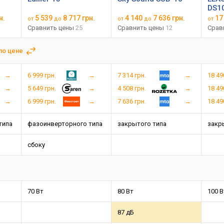
DS1
н.
5 539
8 717 грн.
4 140
7 636 грн.
17
от
до
от
до
от
Сравнить цены
25
Сравнить цены
12
Срав
по цене
6 999 грн.
7 314 грн.
18 49
5 649 грн.
4 508 грн.
18 49
6 999 грн.
7 636 грн.
18 49
типа
фазоинверторного типа
закрытого типа
закр
сбоку
70 Вт
80 Вт
100 В
87 дБ