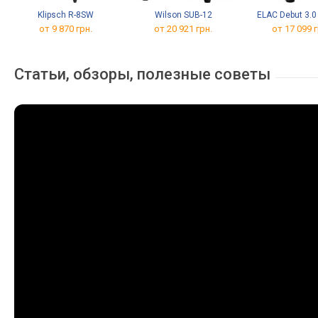
Klipsch R-8SW
Wilson SUB-12
ELAC Debut 3.
от 9 870 грн.
от 20 921 грн.
от 17 099 г
Cтатьи, обзоры, полезные советы