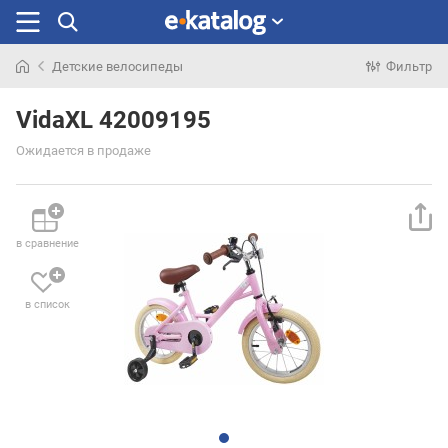
Детские велосипеды
Фильтр
Искали
раньше
VidaXL 42009195
Ожидается в продаже
в сравнение
в список