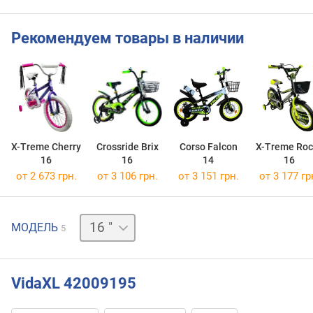
Рекомендуем товары в наличии
X-Treme Cherry
Crossride Brix
Corso Falcon
X-Treme Roc
16
16
14
16
от 2 673 грн.
от 3 106 грн.
от 3 151 грн.
от 3 177 гр
12 "
МОДЕЛЬ
5
14 "
18 "
20 "
VidaXL 42009195