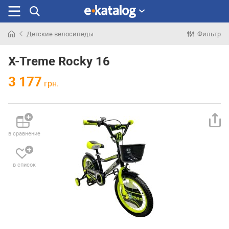
Детские велосипеды
Фильтр
Искали
раньше
X-Treme Rocky 16
3 177
грн.
в сравнение
в список