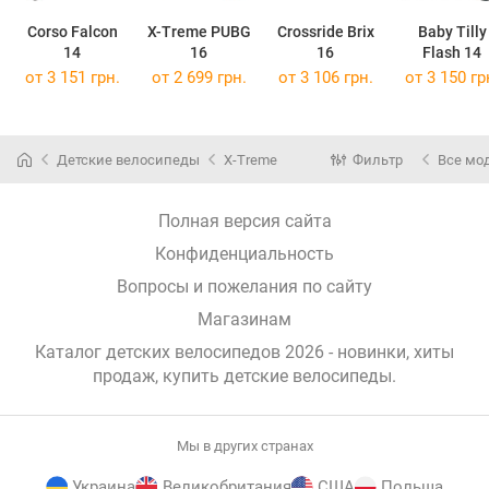
Corso Falcon
X-Treme PUBG
Crossride Brix
Baby Tilly
14
16
16
Flash 14
от 3 151 грн.
от 2 699 грн.
от 3 106 грн.
от 3 150 гр
Детские велосипеды
X-Treme
Фильтр
Все мо
Полная версия сайта
Конфиденциальность
Вопросы и пожелания по сайту
Магазинам
Каталог детских велосипедов 2026 - новинки, хиты
продаж,
купить детские велосипеды
.
Мы в других странах
Украина
Великобритания
США
Польша