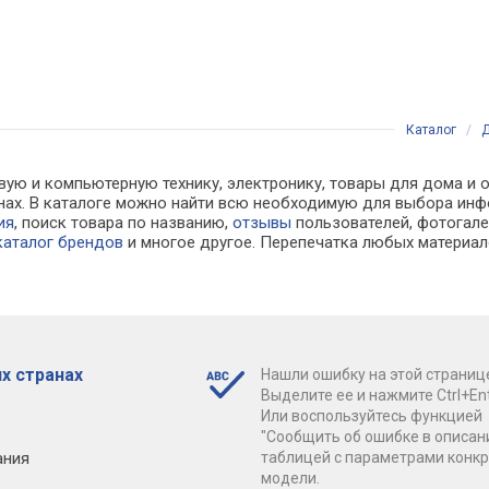
Каталог
/
Д
вую и компьютерную технику, электронику, товары для дома и 
зинах. В каталоге можно найти всю необходимую для выбора и
ия
, поиск товара по названию,
отзывы
пользователей, фотогалер
каталог брендов
и многое другое. Перепечатка любых материал
х странах
Нашли ошибку на этой страниц
Выделите ее и нажмите Ctrl+Ent
Или воспользуйтесь функцией
"Сообщить об ошибке в описан
ания
таблицей с параметрами конк
модели.