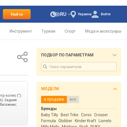
RU
Найти
Украина
Войти
о
Инструмент
Туризм
Спорт
Мода и аксессуары
ПОДБОР ПО ПАРАМЕТРАМ
МОДЕЛИ
тр колес ("):
в продаже
все
); Задний
багажник;
Бренды
Baby Tilly
Best Trike
Corso
Crosser
Formula
Globber
Kinder Kraft
Lionelo
Milly Mally
Miqilong
Profi
PUKY