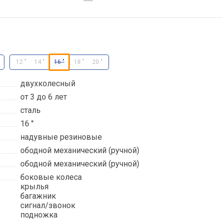
12 "
14 "
16 "
18 "
20 "
двухколесный
от 3 до 6 лет
сталь
16 "
надувные резиновые
ободной механический (ручной)
ободной механический (ручной)
боковые колеса
крылья
багажник
сигнал/звонок
подножка