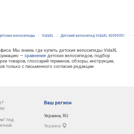
етские велосипеды
/
VidaXL
/
Детский велосипед VidaXL 42009351
офиса. Мы знаем, где купить детские велосипеды VidaXL
нформацию —
сравнение
детских велосипедов, подбор
еи товаров, глоссарий терминов, обзоры, инструкции,
ов только с письменного согласия редакции.
Ваш регион
е?
er.
Украина
,
RU
ии" под
ретной
Украина