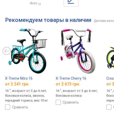
Фото
12
Рекомендуем товары в наличии
Детские вел
X-Treme Nitro 16
X-Treme Cherry 16
Cros
от 2 241 грн.
от 2 673 грн.
от 3
16 ", возраст от 3 до 6 лет,
16 ", возраст от 3 до 6 лет,
16 ",
боковые колеса, звонок,
боковые колеса
боко
передний тормоз, вес 10 кг
пере
сравнить
сравнить