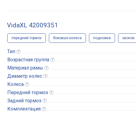
VidaXL 42009351
передний тормоз
боковые колеса
подножка
звонок
Тип
Возрастная
группа
Материал
рамы
Диаметр
колес
Колеса
Передний
тормоз
Задний
тормоз
Комплектация