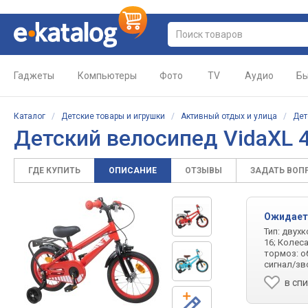
Гаджеты
Компьютеры
Фото
TV
Аудио
Бы
Каталог
/
Детские товары и игрушки
/
Активный отдых и улица
/
Дет
Детский велосипед VidaXL 
ГДЕ КУПИТЬ
ОПИСАНИЕ
ОТЗЫВЫ
ЗАДАТЬ ВОП
Ожидает
Тип: двухк
16; Колес
тормоз: о
сигнал/зв
в сп