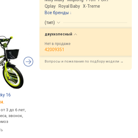
Qplay
Royal Baby
X-Treme
Все бренды
(
тип
)
двухколесный
Нет в продаже
42009351
Вопросы и пожелания по подбору модели →
ky 16
X-Treme PUBG 16
Baby Tilly Flash 14
н.
от 2 699 грн.
от 3 150 грн.
 от 3 до 6 лет,
16 ", возраст от 3 до 6 лет,
14 ", возраст от 3 до 
еса, звонок,
боковые колеса, держатель
нагрузка до 25 кг, б
рмоз
с бутылкой, звонок,
колеса, звонок, пер
передний тормоз, вес 10 кг
тормоз
ть
сравнить
сравнить