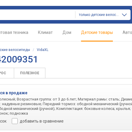
только детские велосипеды
товая техника
Климат
Дом
Детские товары
Авт
ские велосипеды
/
VidaXL
42009351
РОС
ПОЛЕЗНОЕ
ся в продаже
олесный; Возрастная группа: от 3 до 6 лет; Материал рамы: сталь; Диаме
а: надувные резиновые; Передний тормоз: ободной механический (ручной
бодной механический (ручной); Комплектация: боковые колеса; крылья; 
онок; подножка
исок
добавить в сравнение