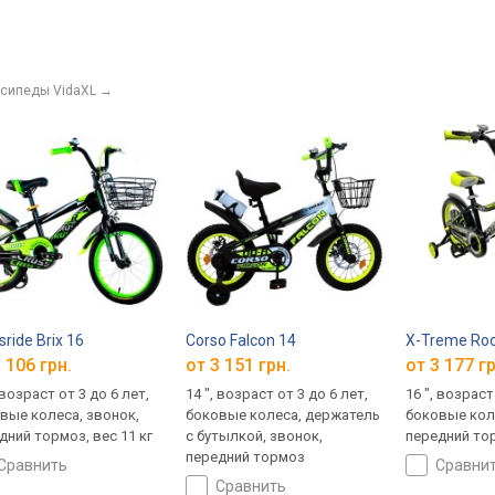
осипеды VidaXL
→
sride Brix 16
Corso Falcon 14
X-Treme Roc
 106 грн.
от 3 151 грн.
от 3 177 гр
 возраст от 3 до 6 лет,
14 ", возраст от 3 до 6 лет,
16 ", возраст
вые колеса, звонок,
боковые колеса, держатель
боковые кол
дний тормоз, вес 11 кг
с бутылкой, звонок,
передний то
передний тормоз
сравнить
сравни
сравнить