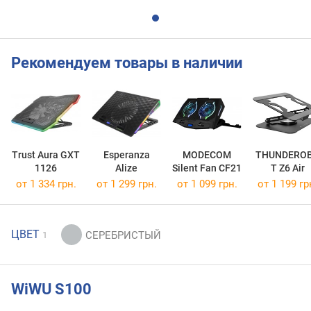
Рекомендуем товары в наличии
Trust Aura GXT
Esperanza
MODECOM
THUNDERO
1126
Alize
Silent Fan CF21
T Z6 Air
от 1 334 грн.
от 1 299 грн.
от 1 099 грн.
от 1 199 гр
ЦВЕТ
1
WiWU S100