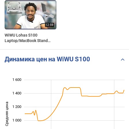
WiWU Lohas S100
Laptop/MacBook Stand
Unboxing & Review | A
Portable Light Weight 5
Angles Stand!
Динамика цен на WiWU S100
1 600
 800
200
400
1 400
Средняя цена
1 200
1 000
1 000