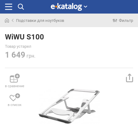
Подставки для ноутбуков
Фильтр
Искали
раньше
WiWU S100
Товар устарел
1 649
грн.
в сравнение
в список