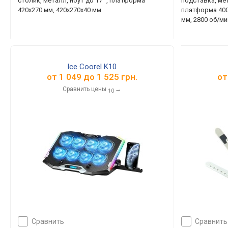
столик, металл, ноут до 17 ", платформа
подставка, мет
420x270 мм, 420x270x40 мм
платформа 400
мм, 2800 об/ми
Ice Coorel K10
от
1 049
до
1 525
грн.
о
Сравнить цены
→
10
сравнить
сравнить