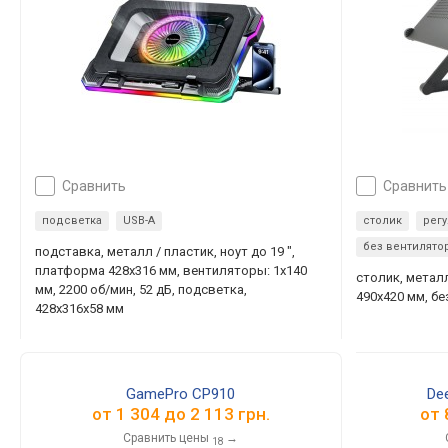
сравнить
сравнить
подсветка
USB-A
столик
рег
без вентилято
подставка, металл / пластик, ноут до 19 ",
платформа 428х316 мм, вентиляторы: 1х140
столик, металл
мм, 2200 об/мин, 52 дБ, подсветка,
490х420 мм, б
428х316х58 мм
GamePro CP910
De
от
1 304
до
2 113
грн.
от
Сравнить цены
→
18