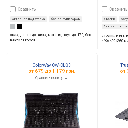
сравнить
сравнить
складная подставка
без вентиляторов
столик
рег
без вентилято
складная подставка, металл, ноут до 17 ", без
столик, металл
вентиляторов
490х420х260 м
ColorWay CW-CLQ3
Trus
от
679
до
1 179
грн.
от
Сравнить цены
→
24