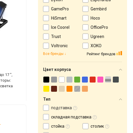
GamePro
Gembird
HiSmart
Hoco
Ice Coorel
OfficePro
Trust
Ugreen
Voltronic
XOKO
Все бренды
Рейтинг брендов
Цвет корпуса
о 17 ",
яторы:
дсветка
Тип
подставка
складная подставка
.
стойка
столик