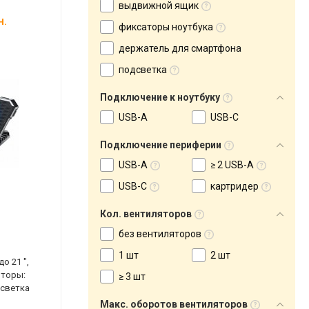
выдвижной ящик
н.
фиксаторы ноутбука
держатель для смартфона
подсветка
Подключение к ноутбуку
USB-A
USB-C
Подключение периферии
USB-A
≥ 2 USB-A
USB-C
картридер
Кол. вентиляторов
без вентиляторов
1 шт
2 шт
о 21 ",
яторы:
≥ 3 шт
дсветка
Макс. оборотов вентиляторов