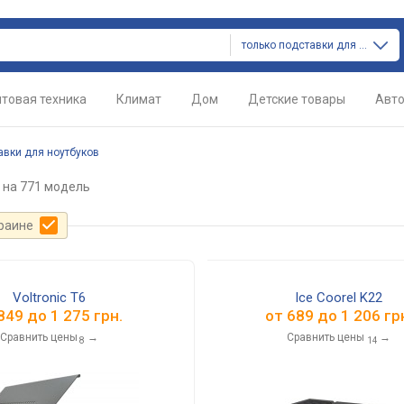
только подставки для ноутбуков
товая техника
Климат
Дом
Детские товары
Авт
авки для ноутбуков
на 771 модель
краине
Voltronic T6
Ice Coorel K22
849
до
1 275
грн.
от
689
до
1 206
гр
Сравнить цены
→
Сравнить цены
→
8
14