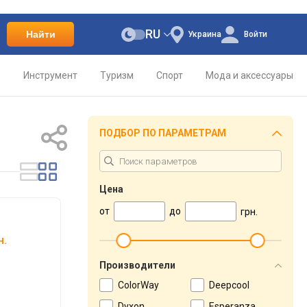
RU
Найти
Украина
Войти
о
Инструмент
Туризм
Спорт
Мода и аксессуары
ПОДБОР ПО ПАРАМЕТРАМ
Цена
от
до
грн.
н.
Производители
ColorWay
Deepcool
Dyxon
Esperanza