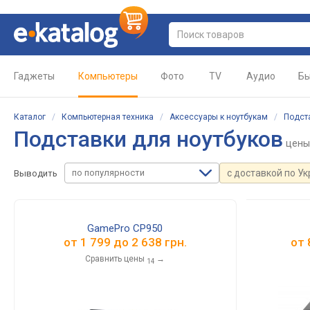
Гаджеты
Компьютеры
Фото
TV
Аудио
Бы
Каталог
/
Компьютерная техника
/
Аксессуары к ноутбукам
/
Подст
Подставки для ноутбуков
цены
по популярности
с доставкой по У
Выводить
GamePro CP950
от
1 799
до
2 638
грн.
от
Сравнить цены
→
14