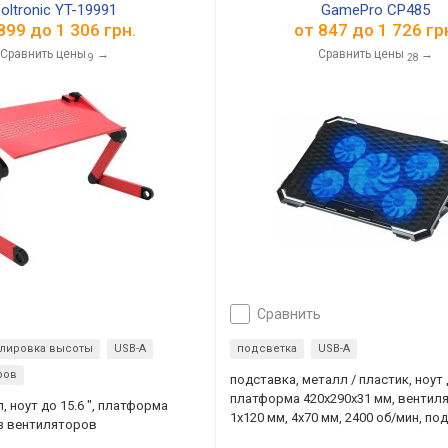
oltronic YT-19991
GamePro CP485
899
до
1 306
грн.
от
847
до
1 726
гр
Сравнить цены
→
Сравнить цены
→
9
28
сравнить
улировка высоты
USB-A
подсветка
USB-A
ров
подставка, металл / пластик, ноут д
платформа 420х290х31 мм, вентил
, ноут до 15.6 ", платформа
1x120 мм, 4x70 мм, 2400 об/мин, по
ез вентиляторов