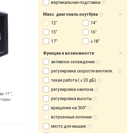
вертикальная подставка
Макс. диагональ ноутбука
12"
14"
15"
16"
17"
≥ 18"
Функции и возможности
активное охлаждение
регулировка скорости вентилятора
тихая работа ( ≤ 20 дБ)
регулировка наклона
о 17 ",
регулировка высоты
яторы:
вращение на 360°
встроенные колонки
место для мышки