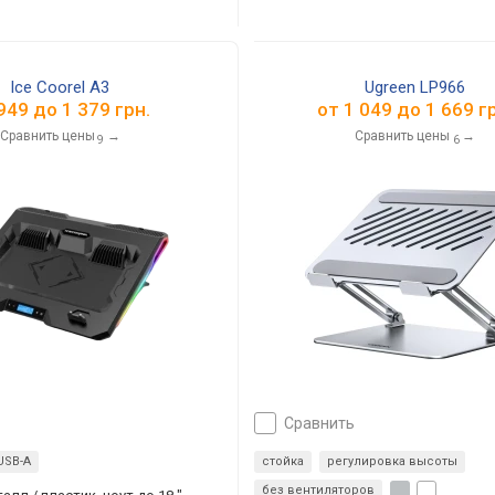
Ice Coorel A3
Ugreen LP966
949
до
1 379
грн.
от
1 049
до
1 669
гр
Сравнить цены
→
Сравнить цены
→
9
6
сравнить
USB-A
стойка
регулировка высоты
без вентиляторов