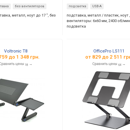
тавка
без вентиляторов
подсветка
USB-A
авка, металл, ноут до 17 ", без
подставка, металл / пластик, ноут д
вентиляторы: 6х60 мм, 2400 об/мин,
подсветка
Voltronic T8
OfficePro LS111
759
до
1 348
грн.
от
829
до
2 511
гр
Сравнить цены
→
Сравнить цены
→
18
64