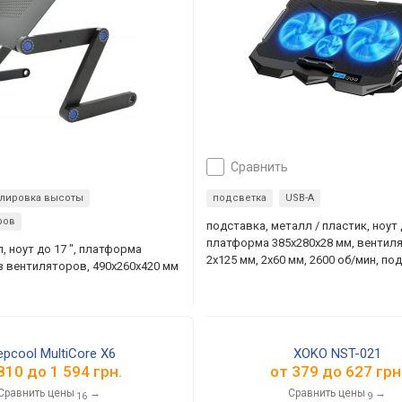
сравнить
улировка высоты
подсветка
USB-A
ров
подставка, металл / пластик, ноут д
платформа 385x280x28 мм, вентил
, ноут до 17 ", платформа
2x125 мм, 2x60 мм, 2600 об/мин, по
ез вентиляторов, 490х260х420 мм
epcool MultiCore X6
XOKO NST-021
810
до
1 594
грн.
от
379
до
627
грн
Сравнить цены
→
Сравнить цены
→
16
9