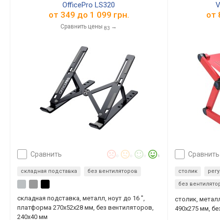
OfficePro LS320
V
от
349
до
1 099
грн.
от
Сравнить цены
→
83
сравнить
сравнить
0
0
0
1
складная подставка
без вентиляторов
столик
рег
без вентилято
складная подставка, металл, ноут до 16 ",
столик, металл
платформа 270x52x28 мм, без вентиляторов,
490х275 мм, б
240х40 мм