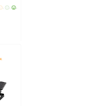
0
0
1
н.