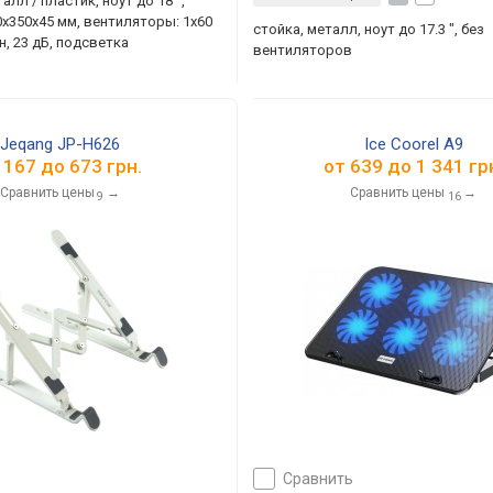
алл / пластик, ноут до 18 ",
х350х45 мм, вентиляторы: 1x60
стойка, металл, ноут до 17.3 ", без
н, 23 дБ, подсветка
вентиляторов
Jeqang JP-H626
Ice Coorel A9
т
167
до
673
грн.
от
639
до
1 341
гр
Сравнить цены
→
Сравнить цены
→
9
16
сравнить