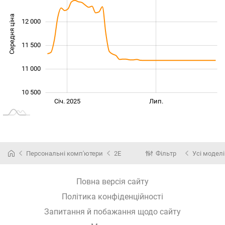
Середня ціна
12 000
10 000
11 500
11 000
10 500
Січ. 2026
Лип.
Січ. 2025
Лип.
L
Персональні комп'ютери
2E
Фільтр
Усі моделі
Повна версія сайту
Політика конфіденційності
Запитання й побажання щодо сайту