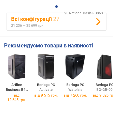
2E Rational Basis RD863
Всі конфігурації
27
21 236 — 35 699 грн.
Рекомендуємо товари в наявності
Artline
Berloga PC
Berloga PC
Berloga P
Business B41
Activate
Watolsis
BG-GR-00
B41v05Win
від
від
9 515 грн.
від
7 260 грн.
від
9 526 гр
12 645 грн.