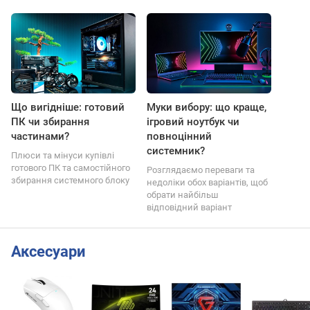
Що вигідніше: готовий
Муки вибору: що краще,
ПК чи збирання
ігровий ноутбук чи
частинами?
повноцінний
системник?
Плюси та мінуси купівлі
готового ПК та самостійного
Розглядаємо переваги та
збирання системного блоку
недоліки обох варіантів, щоб
обрати найбільш
відповідний варіант
Аксесуари