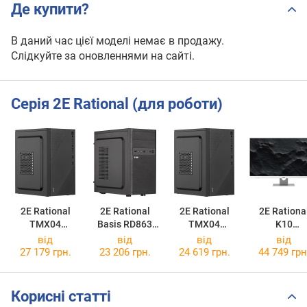
Де купити?
В даний час цієї моделі немає в продажу.
Слідкуйте за оновленнями на сайті.
Серія 2E Rational (для роботи)
2E Rational
2E Rational
2E Rational
2E Rationa
TMX04
Basis RD863
TMX04
K10
2E-12824
2E-10107
2E-12823
2E-K10.000
від
від
від
від
27 179 грн.
23 206 грн.
24 619 грн.
44 749 грн
Корисні статті