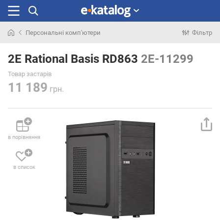
Персональні комп'ютери
Фільтр
Шукали
раніше
2E Rational Basis RD863
2E-11299
Товар застарів
11 189
грн.
в порівняння
в список