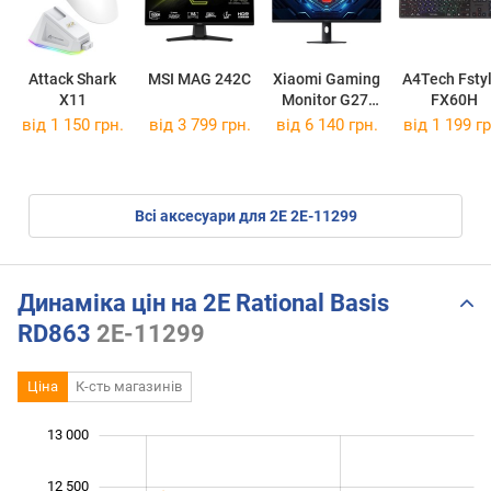
Attack Shark
MSI MAG 242C
Xiaomi Gaming
A4Tech Fstyl
X11
Monitor G27i
FX60H
2026
від 1 150 грн.
від 3 799 грн.
від 6 140 грн.
від 1 199 гр
Всі аксесуари для 2E 2E-11299
Динаміка цін на 2E Rational Basis
RD863
2E-11299
Ціна
К-сть магазинів
13 000
 000
 500
 000
 500
12 500