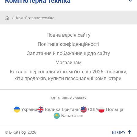
Комп'ютерна техніка
Комп'ютерна техніка
Повна версія сайту
Політика конфіденційності
Запитання й побажання щодо сайту
Магазинам
Каталог персональних комп'ютерів 2026 - новинки,
хіти продажів,
купити персональні комп'ютери
.
Ми в інших країнах
Україна
Велика Британія
США
Польща
Казахстан
E-
© E-Katalog, 2026
ВГОРУ
Katalog