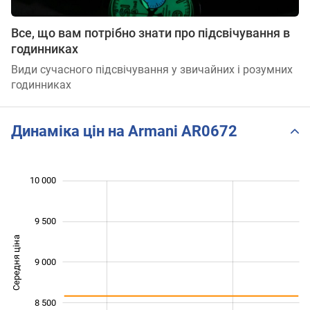
Все, що вам потрібно знати про підсвічування в
годинниках
Види сучасного підсвічування у звичайних і розумних
годинниках
Динаміка цін на Armani AR0672
10 000
 500
 000
 500
9 500
Середня ціна
9 000
10 000
8 500