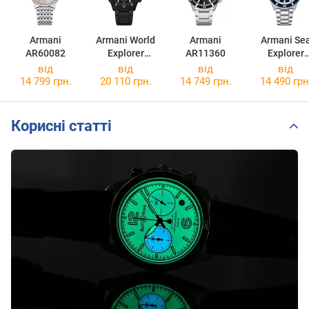
Armani
Armani World
Armani
Armani Se
AR60082
Explorer
AR11360
Explorer
AR11784
AR60079
від
від
від
від
14 799 грн.
20 110 грн.
14 749 грн.
14 490 грн
Корисні статті