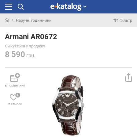
Наручні годинники
Фільтр
Шукали
раніше
Armani AR0672
Очікується у продажу
8 590
грн.
в порівняння
в список