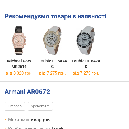
Рекомендуємо товари в наявності
Michael Kors
LeChic CL 6474
LeChic CL 6474
MK2616
G
S
від 8 320 грн.
від 7 275 грн.
від 7 275 грн.
Armani AR0672
Emporio
хронограф
Механізм:
кварцові
Країна походження:
Італія