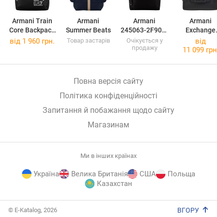
Armani Train
Armani
Armani
Armani
Core Backpack
Summer Beats
245063-2F909-
Exchange
20
02021
XW00120
від 1 960 грн.
Товар застарів
Очікується у
від
продажу
AF13672
11 099 грн
UC001
Повна версія сайту
Політика конфіденційності
Запитання й побажання щодо сайту
Магазинам
Ми в інших країнах
Україна
Велика Британія
США
Польща
Казахстан
E-
© E-Katalog, 2026
ВГОРУ
Katalog