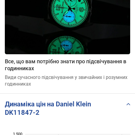
Все, що вам потрібно знати про підсвічування в
годинниках
Види сучасного підсвічування у звичайних і розумних
годинниках
Динаміка цін на Daniel Klein
DK11847-2
1 500
 600
 700
800
900