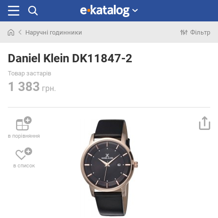
Наручні годинники
Фільтр
Шукали
раніше
Daniel Klein DK11847-2
Товар застарів
1 383
грн.
в порівняння
в список