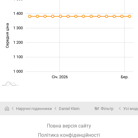
1 400
Середня ціна
1 300
1 000
1 200
1 100
1 000
Лист.
Трав.
Січ. 2026
Бер.
L
Наручні годинники
Daniel Klein
Фільтр
Усі мод
Повна версія сайту
Політика конфіденційності