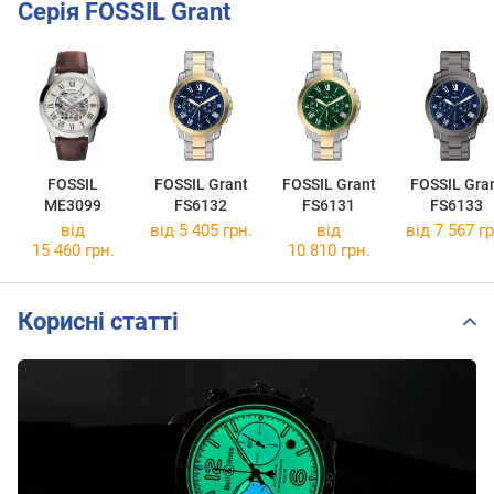
Серія FOSSIL Grant
FOSSIL
FOSSIL Grant
FOSSIL Grant
FOSSIL Gra
ME3099
FS6132
FS6131
FS6133
від
від 5 405 грн.
від
від 7 567 гр
15 460 грн.
10 810 грн.
Корисні статті