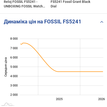
Reloj FOSSIL FS5241 -
FS5241 Fossil Grant Black
UNBOXING FOSSIL Watch
Dial
FS5241 (Regaloj)
Динаміка цін на FOSSIL FS5241
8 000
 000
 000
0
7 000
6 000
Середня ціна
5 000
2 000
4 000
3 000
2 000
2024
2027
2025
2026
L