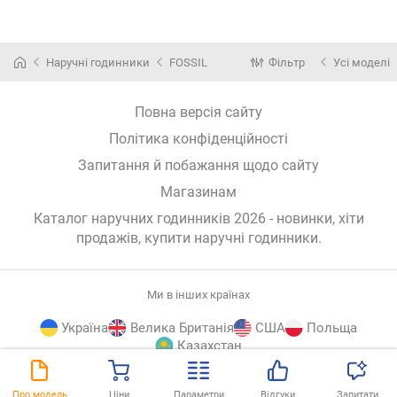
Наручні годинники
FOSSIL
Фільтр
Усі моделі
Повна версія сайту
Політика конфіденційності
Запитання й побажання щодо сайту
Магазинам
Каталог наручних годинників 2026 - новинки, хіти
продажів,
купити наручні годинники
.
Ми в інших країнах
Україна
Велика Британія
США
Польща
Казахстан
E-
© E-Katalog, 2026
ВГОРУ
Про модель
Ціни
Параметри
Відгуки
Запитати