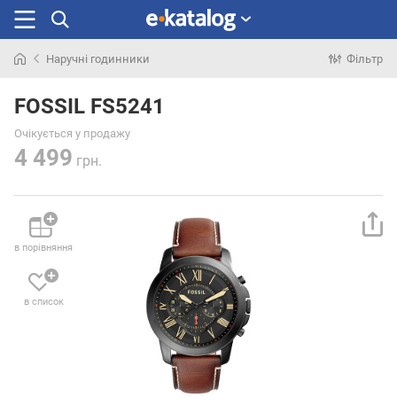
Наручні годинники
Фільтр
Шукали
раніше
FOSSIL FS5241
Очікується у продажу
4 499
грн.
в порівняння
в список