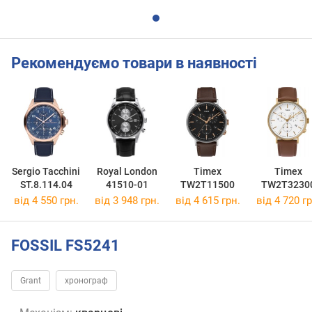
Рекомендуємо товари в наявності
Sergio Tacchini
Royal London
Timex
Timex
ST.8.114.04
41510-01
TW2T11500
TW2T3230
від 4 550 грн.
від 3 948 грн.
від 4 615 грн.
від 4 720 гр
FOSSIL FS5241
Grant
хронограф